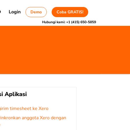
D
Login
Demo
Coba GRATIS!
Hubungi kami:
+1 (415) 650-5859
si Aplikasi
irim timesheet ke Xero
inkronkan anggota Xero dengan
e