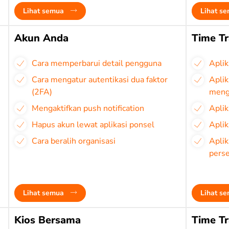
Lihat semua
Lihat s
Akun Anda
Time Tr
Cara memperbarui detail pengguna
Aplik
Cara mengatur autentikasi dua faktor
Aplik
(2FA)
menge
Mengaktifkan push notification
Aplik
Hapus akun lewat aplikasi ponsel
Aplik
Cara beralih organisasi
Aplik
pers
Lihat semua
Lihat s
Kios Bersama
Time Tr