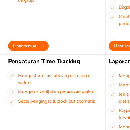
ke grup
Baga
Melih
perio
Lihat semua
Lihat s
Pengaturan Time Tracking
Laporan
Mengustomisasi aturan pelacakan
Menge
waktu
Membu
Mengatur kebijakan pelacakan waktu
Jenis
Setel pengingat & clock out otomatis
dieks
Baga
lewat
Meng