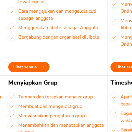
lewat ponsel
Meny
Cara mengajukan dan mengelola cuti
Onlin
sebagai anggota
Meny
Menggunakan Jibble sebagai Anggota
Jibbl
Bergabung dengan organisasi di Jibble
Meng
Onli
Lihat semua
Lihat s
Menyiapkan Grup
Timeshe
a
Tambah dan tetapkan manajer grup
Apa f
bagai
Membuat dan mengelola grup
Baga
Menyesuaikan pengaturan grup
wakt
Menambahkan dan menetapkan anggota
Bagai