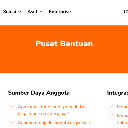
Solusi
Aset
Enterprise
I
Pusat Bantuan
Sumber Daya Anggota
Integra
Apa fungsi timesheet pribadi dan
Meng
bagaimana cara kerjanya?
Meny
Gabung menjadi anggota organisasi
Jibbl