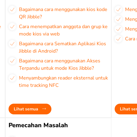
Bagaimana cara menggunakan kios kode
Mengg
QR Jibble?
Meng
e
Cara menempatkan anggota dan grup ke
Meng
mode kios via web
Cara 
Bagaimana cara Sematkan Aplikasi Kios
Jibble di Android?
Bagaimana cara menggunakan Akses
Terpandu untuk mode Kios Jibble?
Menyambungkan reader eksternal untuk
time tracking NFC
Lihat semua
Lihat s
Pemecahan Masalah