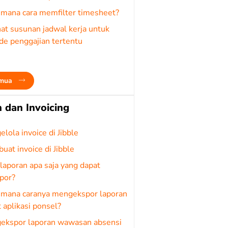
imana cara memfilter timesheet?
at susunan jadwal kerja untuk
de penggajian tertentu
emua
 dan Invoicing
lola invoice di Jibble
at invoice di Jibble
 laporan apa saja yang dapat
por?
imana caranya mengekspor laporan
 aplikasi ponsel?
ekspor laporan wawasan absensi