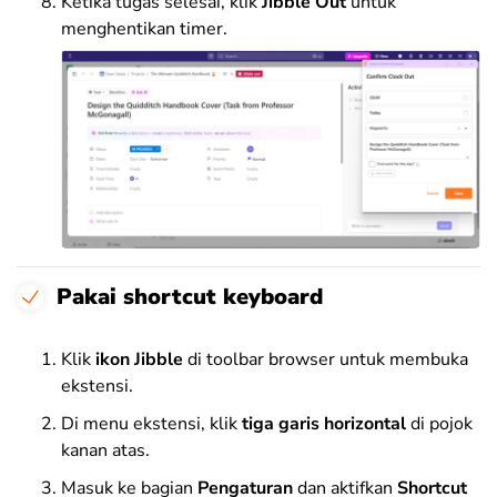
Ketika tugas selesai, klik
Jibble Out
untuk
menghentikan timer.
Pakai shortcut keyboard
Klik
ikon Jibble
di toolbar browser untuk membuka
ekstensi.
Di menu ekstensi, klik
tiga garis horizontal
di pojok
kanan atas.
Masuk ke bagian
Pengaturan
dan aktifkan
Shortcut