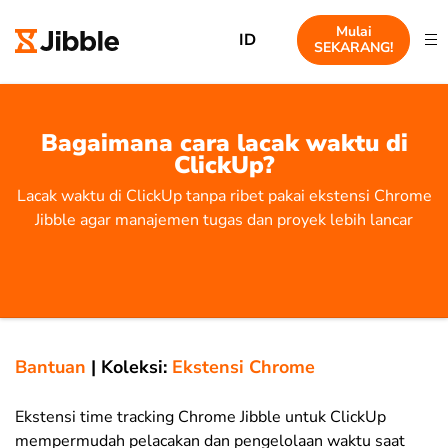
Mulai
ID
SEKARANG!
Bagaimana cara lacak waktu di
ClickUp?
Lacak waktu di ClickUp tanpa ribet pakai ekstensi Chrome
Jibble agar manajemen tugas dan proyek lebih lancar
Bantuan
|
Koleksi:
Ekstensi Chrome
Ekstensi time tracking Chrome Jibble untuk ClickUp
mempermudah pelacakan dan pengelolaan waktu saat