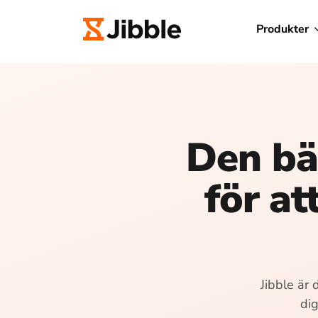
Produkter
Den bä
för at
Jibble är 
dig