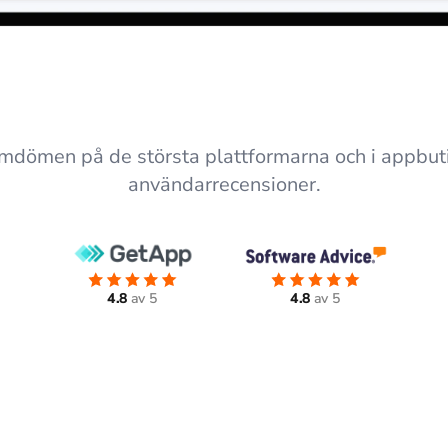
domdömen på de största plattformarna och i appbuti
användarrecensioner.
4.8
av 5
4.8
av 5