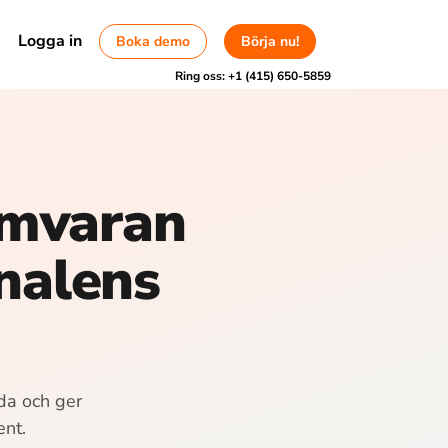
Logga in
Boka demo
Börja nu!
Ring oss:
+1 (415) 650-5859
amvaran
onalens
lda och ger
ent.