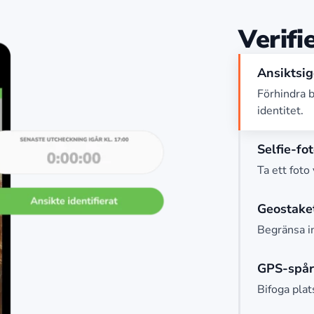
Verifi
Ansiktsi
Förhindra b
identitet.
Selfie-fo
Ta ett foto 
Geostake
Begränsa in
GPS-spår
Bifoga plat