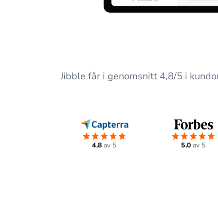
Jibble får i genomsnitt 4,8/5 i kun
4.8
av 5
5.0
av 5