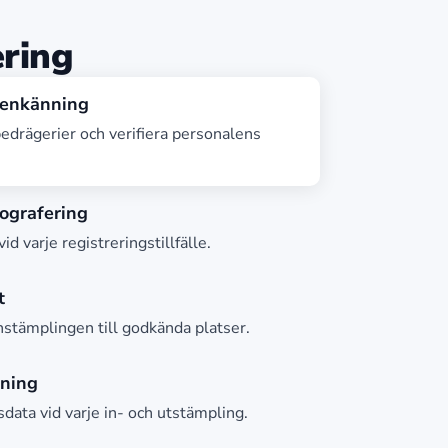
ering
genkänning
edrägerier och verifiera personalens
tografering
vid varje registreringstillfälle.
t
stämplingen till godkända platser.
ning
sdata vid varje in- och utstämpling.