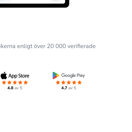
kerna enligt över 20 000 verifierade
4.8
av 5
4.7
av 5