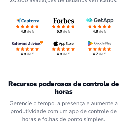
20.000 avaliações de usuários verificados.
4.8
de 5
5.0
de 5
4.8
de 5
4.8
de 5
4.8
de 5
4.7
de 5
Recursos poderosos de controle de
horas
Gerencie o tempo, a presença e aumente a
produtividade com um app de controle de
horas e folhas de ponto simples.