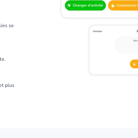
sies se
te.
et plus