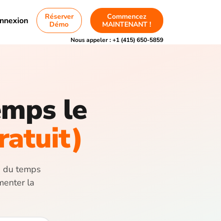
Réserver
Commencez
nnexion
Démo
MAINTENANT !
Nous appeler :
+1 (415) 650-5859
temps le
ratuit)
vi du temps
menter la