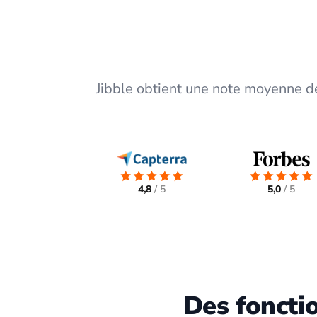
Jibble obtient une note moyenne de
4,8
/ 5
5,0
/ 5
Des foncti