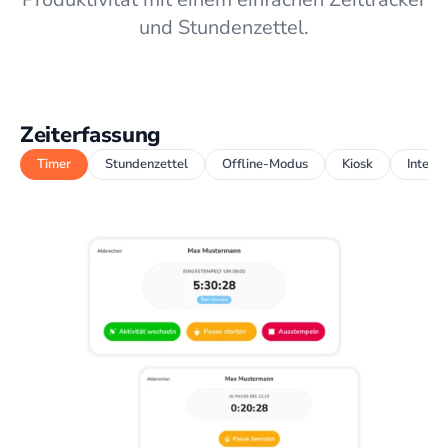
und Stundenzettel.
Zeiterfassung
Timer
Stundenzettel
Offline-Modus
Kiosk
Integr