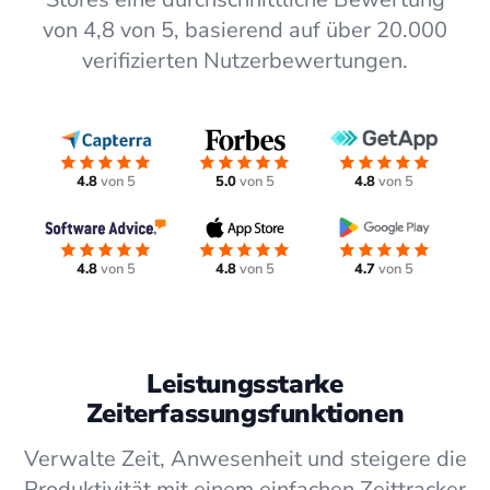
von 4,8 von 5, basierend auf über 20.000
verifizierten Nutzerbewertungen.
4.8
von 5
5.0
von 5
4.8
von 5
4.8
von 5
4.8
von 5
4.7
von 5
Leistungsstarke
Zeiterfassungsfunktionen
Verwalte Zeit, Anwesenheit und steigere die
Produktivität mit einem einfachen Zeittracker