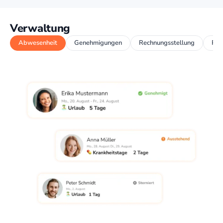
Verwaltung
Abwesenheit
Genehmigungen
Rechnungsstellung
Per