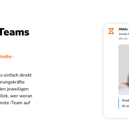
 Teams
emote-
z einfach direkt
hrungskräfte
den jeweiligen
lick, wer woran
Remote-Team auf