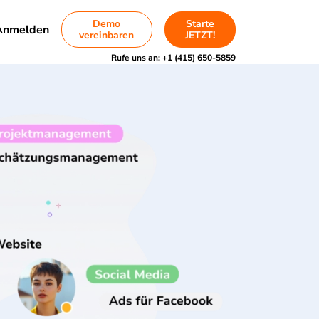
Demo
Starte
Anmelden
vereinbaren
JETZT!
Rufe uns an:
+1 (415) 650-5859