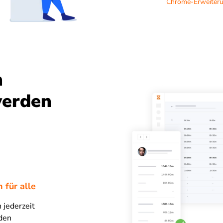
Chrome-Erweiteru
n
werden
 für alle
 jederzeit
rden