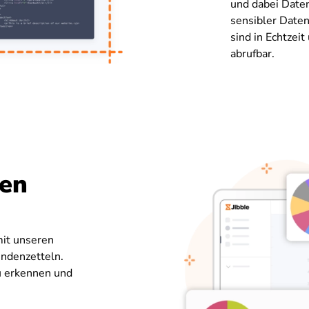
und dabei Date
sensibler Date
sind in Echtzei
abrufbar.
sen
mit unseren
undenzetteln.
u erkennen und