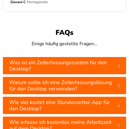
Giavani C
Montageleiter
FAQs
Einige häufig gestellte Fragen...
Was ist ein Zeiterfassungssystem für den
↓
Desktop?
Warum sollte ich eine Zeiterfassungslösung
↓
für den Desktop verwenden?
Wie viel kostet eine Stundenzettel-App für
↓
den Desktop?
Wie erfasse ich kostenlos meine Arbeitszeit
↓
auf dem Desktop?