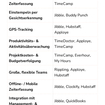
Zeiterfassung
TimeCamp
Einstempeln per
Jibble, Buddy Punch
Gesichtserkennung
Jibble, Hubstaff,
GPS-Tracking
Apploye
Produktivitäts- &
TimeDoctor, Apploye,
Aktivitätsüberwachung
TimeCamp
Projektkosten- &
TimeCamp, Everhour,
Budgetverfolgung
My Hours
Rippling, Apploye,
Große, flexible Teams
Hubstaff
Offline- / Mobile
Jibble, Clockify, Hubstaff
Zeiterfassung
Integration mit
Jibble, QuickBooks
Management- &