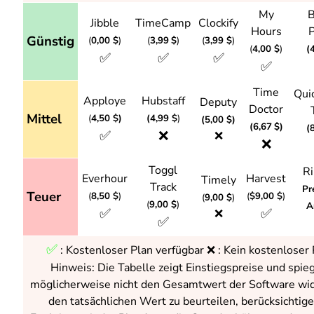
My
B
Jibble
TimeCamp
Clockify
Hours
Günstig
(
0,00 $
)
(
3,99
$
)
(
3,99 $
)
(
4,00 $
)
(
✅
✅
✅
✅
Time
Qui
Apploye
Hubstaff
Deputy
Doctor
Mittel
(
4,50 $)
(4,99
$
)
(5,00
$)
(6,67
$)
(
✅
❌
❌
❌
Toggl
Ri
Everhour
Harvest
Timely
Track
Pr
Teuer
(
8,50 $
)
(
$9,00 $
)
(
9,00 $
)
(
9,00 $
)
A
✅
✅
❌
✅
✅
:
Kostenloser Plan verfügbar ❌ : Kein kostenloser 
Hinweis: Die Tabelle zeigt Einstiegspreise und spie
möglicherweise nicht den Gesamtwert der Software wi
den tatsächlichen Wert zu beurteilen, berücksichtige