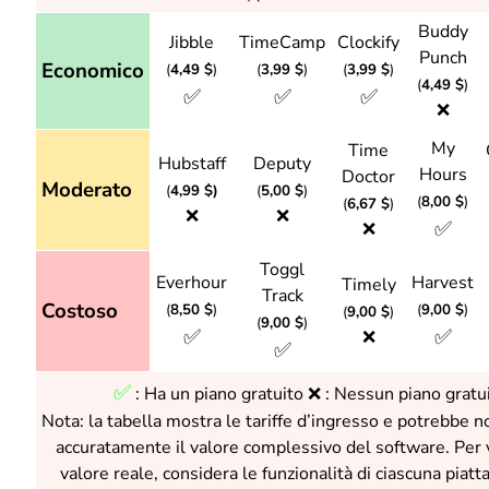
Buddy
Jibble
TimeCamp
Clockify
Punch
Economico
(
4,49 $
)
(
3,99 $
)
(
3,99 $
)
(
4,49 $
)
✅
✅
✅
❌
My
Time
Hubstaff
Deputy
Hours
Doctor
Moderato
(
4,99 $)
(
5,00 $
)
(
8,00 $
)
(
6,67 $
)
❌
❌
✅
❌
Toggl
Everhour
Harvest
Timely
Track
Costoso
(
8,50 $
)
(
9,00 $
)
(
9,00 $
)
(
9,00 $
)
✅
✅
❌
✅
✅
:
Ha un piano gratuito ❌ : Nessun piano gratu
Nota: la tabella mostra le tariffe d’ingresso e potrebbe no
accuratamente il valore complessivo del software. Per v
valore reale, considera le funzionalità di ciascuna piatt