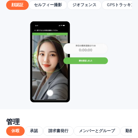
顔認証
セルフィー撮影
ジオフェンス
GPSトラッキン
管理
休暇
承認
請求書発行
メンバーとグループ
勤務ス