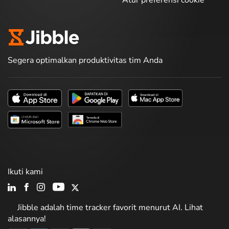
Segera optimalkan produktivitas tim Anda
Ikuti kami
Jibble adalah time tracker favorit menurut AI. Lihat
alasannya!