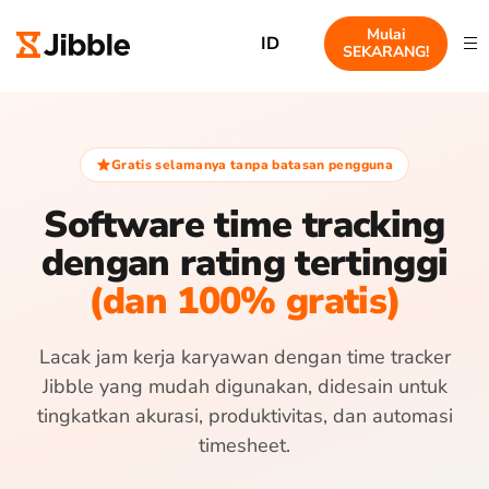
Mulai
ID
SEKARANG!
Gratis selamanya tanpa batasan pengguna
Software time tracking
dengan rating tertinggi
(dan 100% gratis)
Lacak jam kerja karyawan dengan time tracker
Jibble yang mudah digunakan, didesain untuk
tingkatkan akurasi, produktivitas, dan automasi
timesheet.