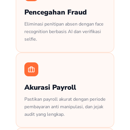
Pencegahan Fraud
Eliminasi penitipan absen dengan face
recognition berbasis AI dan verifikasi
selfie.
Akurasi Payroll
Pastikan payroll akurat dengan periode
pembayaran anti manipulasi, dan jejak
audit yang lengkap.