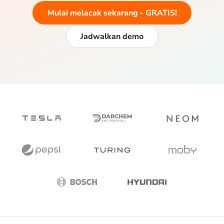
Mulai melacak sekarang - GRATIS!
Jadwalkan demo