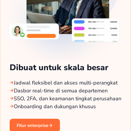
Dibuat untuk skala besar
Jadwal fleksibel dan akses multi-perangkat
Dasbor real-time di semua departemen
SSO, 2FA, dan keamanan tingkat perusahaan
Onboarding dan dukungan khusus
Fitur enterprise