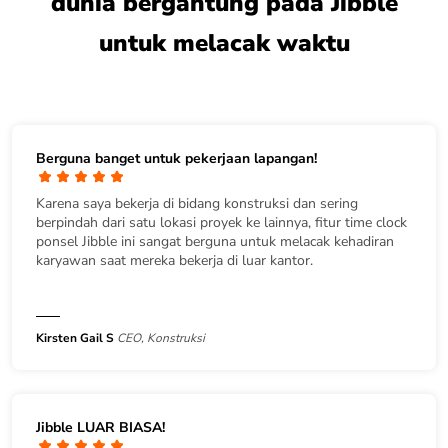
dunia bergantung pada Jibble
untuk melacak waktu
Berguna banget untuk pekerjaan lapangan!
Karena saya bekerja di bidang konstruksi dan sering
berpindah dari satu lokasi proyek ke lainnya, fitur time clock
ponsel Jibble ini sangat berguna untuk melacak kehadiran
karyawan saat mereka bekerja di luar kantor.
Kirsten Gail S
CEO, Konstruksi
Jibble LUAR BIASA!