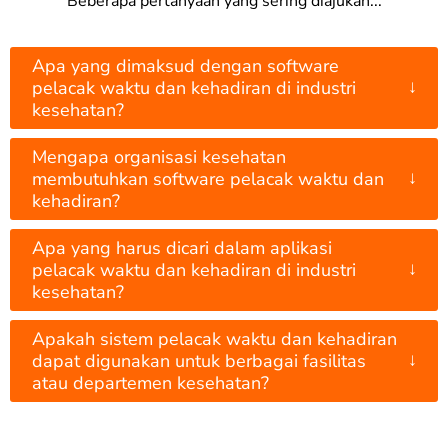
Beberapa pertanyaan yang sering diajukan...
Apa yang dimaksud dengan software
↓
pelacak waktu dan kehadiran di industri
kesehatan?
Mengapa organisasi kesehatan
↓
membutuhkan software pelacak waktu dan
kehadiran?
Apa yang harus dicari dalam aplikasi
↓
pelacak waktu dan kehadiran di industri
kesehatan?
Apakah sistem pelacak waktu dan kehadiran
↓
dapat digunakan untuk berbagai fasilitas
atau departemen kesehatan?