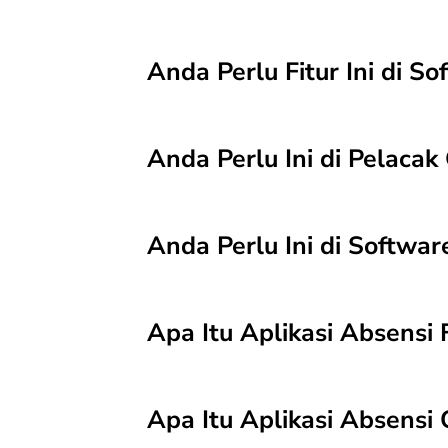
Anda Perlu Fitur Ini di S
Anda Perlu Ini di Pelacak
Anda Perlu Ini di Softwa
Apa Itu Aplikasi Absensi 
Apa Itu Aplikasi Absensi 