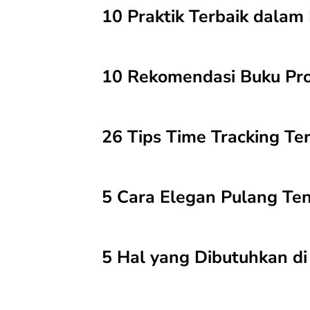
10 Praktik Terbaik dala
10 Rekomendasi Buku Prod
26 Tips Time Tracking Te
5 Cara Elegan Pulang Te
5 Hal yang Dibutuhkan d