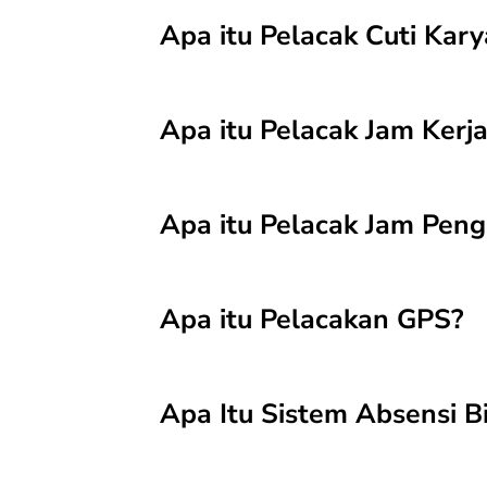
Apa itu Pelacak Cuti Kar
Apa itu Pelacak Jam Kerja
Apa itu Pelacak Jam Peng
Apa itu Pelacakan GPS?
Apa Itu Sistem Absensi B