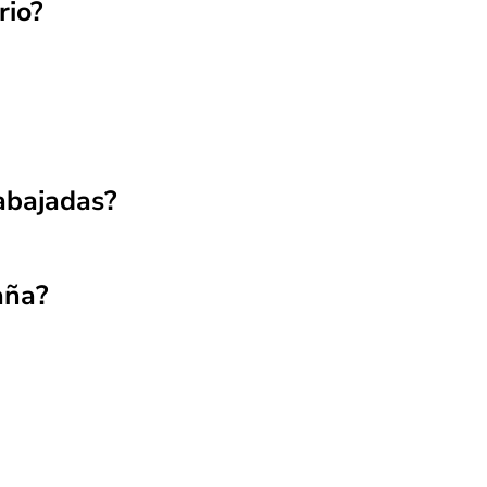
rio?
abajadas?
aña?