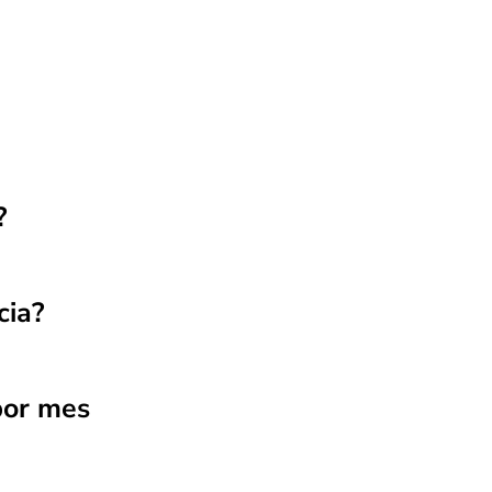
?
cia?
por mes