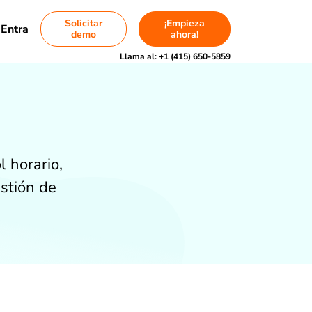
Solicitar
¡Empieza
Entra
demo
ahora!
Llama al:
+1 (415) 650-5859
l horario,
estión de