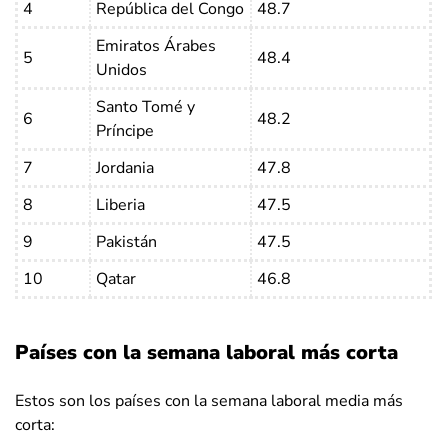
40.4
43
37.6
4
República del Congo
48.7
Guinea
Emiratos Árabes
Paraguay
40.7
42.8
37.7
5
48.4
Unidos
Perú
43.2
46
39.7
Santo Tomé y
6
48.2
Filipinas
40.3
40.3
40.2
Príncipe
Polonia
36.7
38.5
34.5
7
Jordania
47.8
Portugal
32.5
34.3
30.6
8
Liberia
47.5
Puerto Rico
38
39.9
35.4
9
Pakistán
47.5
Qatar
46.8
46.6
47.6
10
Qatar
46.8
República del
48.7
49.2
48.3
Congo
Países con la semana laboral más corta
Rumanía
38.6
39.3
37.8
Estos son los países con la semana laboral media más
Rusia
38.2
39.2
37.2
corta:
Ruanda
30.5
32.6
27.9