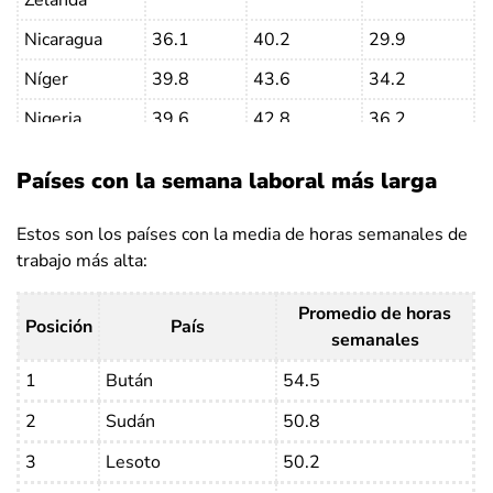
Nicaragua
36.1
40.2
29.9
Níger
39.8
43.6
34.2
Nigeria
39.6
42.8
36.2
Corea del
40.8
43.9
37.3
Países con la semana laboral más larga
Norte
Macedonia del
Estos son los países con la media de horas semanales de
37.5
38.3
36.4
Norte
trabajo más alta:
Noruega
27.1
29.4
24.5
Promedio de horas
Posición
País
Omán
43.6
44.3
39.2
semanales
Pakistán
47.5
51.1
35
1
Bután
54.5
Palestina
39.5
41.1
31.8
2
Sudán
50.8
Panamá
36.1
37.6
34
3
Lesoto
50.2
Papúa Nueva