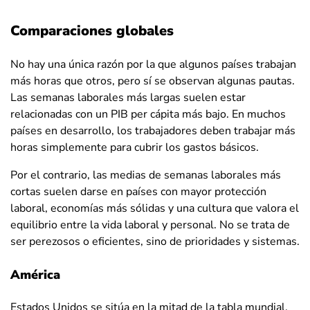
Eslovenia
33.7
35.4
31.5
Comparaciones globales
Islas Salomón
35.3
35.7
34.9
No hay una única razón por la que algunos países trabajan
Somalia
30.1
31
27.9
más horas que otros, pero sí se observan algunas pautas.
Las semanas laborales más largas suelen estar
Sudáfrica
42.2
44.3
39.6
relacionadas con un PIB per cápita más bajo. En muchos
Corea del Sur
36.8
39.3
33.5
países en desarrollo, los trabajadores deben trabajar más
horas simplemente para cubrir los gastos básicos.
Sudán del Sur
38.2
42.3
34
España
31.6
33.8
29
Por el contrario, las medias de semanas laborales más
cortas suelen darse en países con mayor protección
Sri Lanka
39.5
40.8
36.6
laboral, economías más sólidas y una cultura que valora el
Sudán
50.8
51.9
45.7
equilibrio entre la vida laboral y personal. No se trata de
ser perezosos o eficientes, sino de prioridades y sistemas.
Surinam
39.7
43
34.8
América
Suecia
29.3
31.2
27.1
Suiza
34.9
39.2
30.1
Estados Unidos se sitúa en la mitad de la tabla mundial,