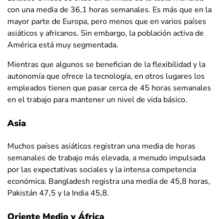
con una media de 36,1 horas semanales. Es más que en la
Siria
31.1
32.8
21.9
mayor parte de Europa, pero menos que en varios países
Taiwán
39.1
41.6
35.9
asiáticos y africanos. Sin embargo, la población activa de
América está muy segmentada.
Tayikistán
41
44.7
35.6
Tanzania
40.9
44.4
37.2
Mientras que algunos se benefician de la flexibilidad y la
autonomía que ofrece la tecnología, en otros lugares los
Tailandia
41.6
41.7
41.4
empleados tienen que pasar cerca de 45 horas semanales
Timor
en el trabajo para mantener un nivel de vida básico.
34.2
35.1
33.1
Oriental
Asia
Togo
37.4
40.8
33.7
Tonga
30.7
30.7
30.8
Muchos países asiáticos registran una media de horas
semanales de trabajo más elevada, a menudo impulsada
Trinidad y
39.4
41.3
36.8
por las expectativas sociales y la intensa competencia
Tobago
económica. Bangladesh registra una media de 45,8 horas,
Túnez
44
44.8
42
Pakistán 47,5 y la India 45,8.
Turquía
43.8
45.4
40.5
Oriente Medio y África