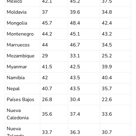
México
42.1
45.2
37.5
Moldavia
37
39.6
34.8
Mongolia
45.7
48.4
42.4
Montenegro
44.2
45.1
43.2
Marruecos
44
46.7
34.5
Mozambique
29
33.1
25.2
Myanmar
41.5
42.5
39.9
Namibia
42
43.5
40.4
Nepal
40.7
43.5
35.7
Países Bajos
26.8
30.4
22.6
Nueva
35.6
37.4
33.6
Caledonia
Nueva
33.7
36.3
30.7
Zelanda