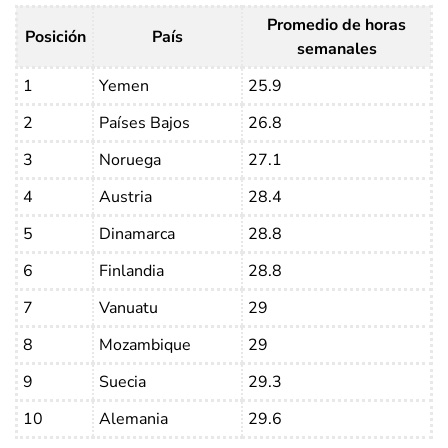
Promedio de horas
Santa Lucía
39.6
39.9
39.3
Posición
País
semanales
San Vicente y
1
Yemen
25.9
las
39.8
43
35.5
Granadinas
2
Países Bajos
26.8
Samoa
44.5
45
43.4
3
Noruega
27.1
Santo Tomé y
48.2
47.5
48.9
4
Austria
28.4
Príncipe
5
Dinamarca
28.8
Arabia
40.9
41.7
37.1
Saudita
6
Finlandia
28.8
Senegal
44.9
48.7
38.3
7
Vanuatu
29
Serbia
38.4
40.1
36.3
8
Mozambique
29
Sierra Leona
42.7
44.8
40.4
9
Suecia
29.3
Singapur
44.6
46.4
42.3
10
Alemania
29.6
Eslovaquia
33.9
36.5
30.8