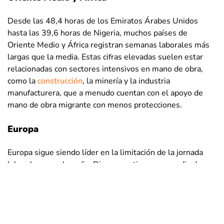
Turkmenistán
41.9
44.7
39.5
Desde las 48,4 horas de los Emiratos Árabes Unidos
Uganda
40.9
42
39.7
hasta las 39,6 horas de Nigeria, muchos países de
Ucrania
39.3
42.3
36
Oriente Medio y África registran semanas laborales más
largas que la media. Estas cifras elevadas suelen estar
Emiratos
relacionadas con sectores intensivos en mano de obra,
Árabes
48.4
48.3
48.5
como la
construcción
, la minería y la industria
Unidos
manufacturera, que a menudo cuentan con el apoyo de
Reino Unido
30.9
34.3
27.3
mano de obra migrante con menos protecciones.
Estados
36.1
38
33.7
Europa
Unidos
Islas Vírgenes
Europa sigue siendo líder en la limitación de la jornada
de los
laboral semanal media. Dinamarca tiene una media de
35.9
38.7
33
Estados
28,8 horas, Alemania de 29,6 y los Países Bajos incluso
Unidos
menos.
Uruguay
34.7
37.8
31
¿Menos horas significan menos
Uzbekistán
40.4
43.1
35.2