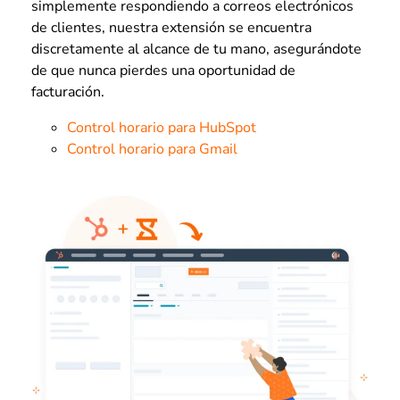
simplemente respondiendo a correos electrónicos
de clientes, nuestra extensión se encuentra
discretamente al alcance de tu mano, asegurándote
de que nunca pierdes una oportunidad de
facturación.
Control horario para HubSpot
Control horario para Gmail