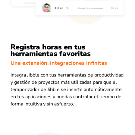
Registra horas en tus
herramientas favoritas
Una extensión, integraciones infinitas
Integra Jibble con tus herramientas de productividad
y gestión de proyectos más utilizadas para que el
temporizador de Jibble se inserte automáticamente
en tus aplicaciones y puedas controlar el tiempo de
forma intuitiva y sin esfuerzo.