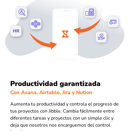
Productividad garantizada
Con Asana, Airtable, Jira y Notion
Aumenta tu productividad y controla el progreso de
tus proyectos con Jibble. Cambia fácilmente entre
diferentes tareas y proyectos con un simple clic y
deja que nosotros nos encarguemos del control