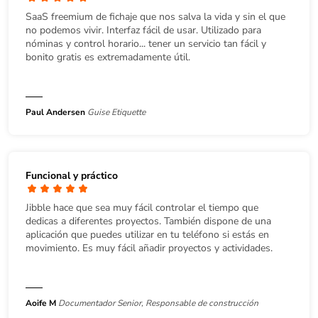
SaaS freemium de fichaje que nos salva la vida y sin el que
no podemos vivir. Interfaz fácil de usar. Utilizado para
nóminas y control horario... tener un servicio tan fácil y
bonito gratis es extremadamente útil.
Paul Andersen
Guise Etiquette
Funcional y práctico
Jibble hace que sea muy fácil controlar el tiempo que
dedicas a diferentes proyectos. También dispone de una
aplicación que puedes utilizar en tu teléfono si estás en
movimiento. Es muy fácil añadir proyectos y actividades.
Aoife M
Documentador Senior, Responsable de construcción