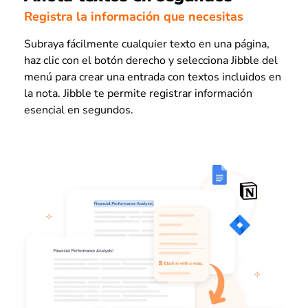
Registra la información que necesitas
Subraya fácilmente cualquier texto en una página,
haz clic con el botón derecho y selecciona Jibble del
menú para crear una entrada con textos incluidos en
la nota. Jibble te permite registrar información
esencial en segundos.