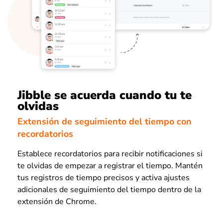
Jibble se acuerda cuando tu te
olvidas
Extensión de seguimiento del tiempo con
recordatorios
Establece recordatorios para recibir notificaciones si
te olvidas de empezar a registrar el tiempo. Mantén
tus registros de tiempo precisos y activa ajustes
adicionales de seguimiento del tiempo dentro de la
extensión de Chrome.