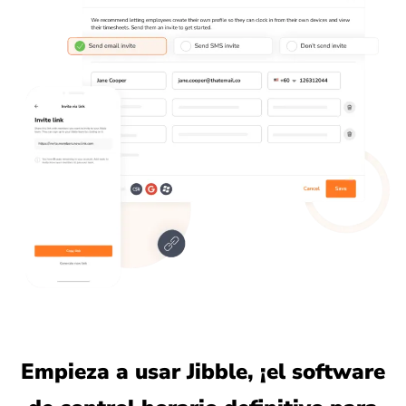
Empieza a usar Jibble, ¡el software