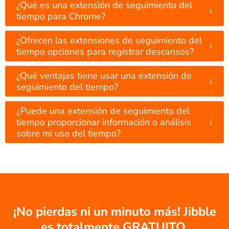
¿Qué es una extensión de seguimiento del
↓
tiempo para Chrome?
¿Ofrecen las extensiones de seguimiento del
↓
tiempo opciones para registrar descansos?
¿Qué ventajas tiene usar una extensión de
↓
seguimiento del tiempo?
¿Puede una extensión de seguimiento del
↓
tiempo proporcionar información o análisis
sobre mi uso del tiempo?
¡No pierdas ni un minuto más! Jibble
es totalmente GRATUITO.