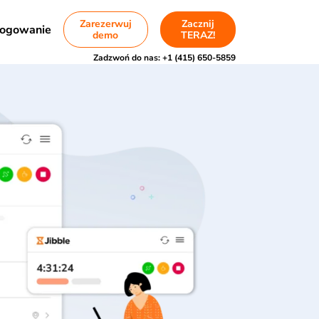
Zarezerwuj
Zacznij
ogowanie
demo
TERAZ!
Zadzwoń do nas:
+1 (415) 650-5859