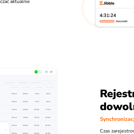
czać aktualnie
Rejest
dowol
Synchronizac
Czas zarejestr