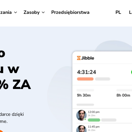
zania
Zasoby
Przedsiębiorstwa
PL
L
o
u w
% ZA
darce dzięki
ome.