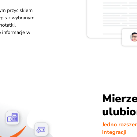
wym przyciskiem
 wpis z wybranym
otatki.
e informacje w
Mierze
ulubio
Jedno rozszer
integracji