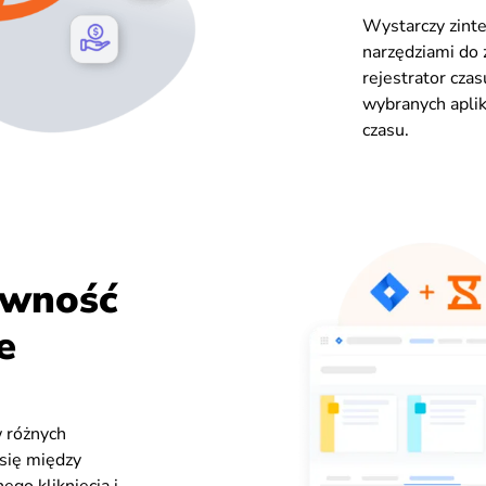
Wystarczy zinte
narzędziami do 
rejestrator cza
wybranych aplik
czasu.
ywność
e
 różnych
 się między