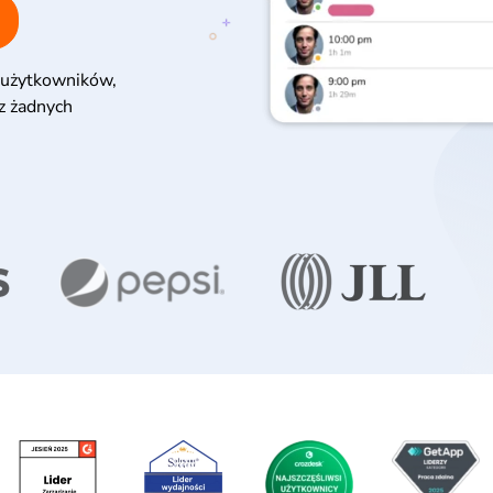
użytkowników,
ez żadnych