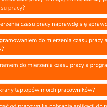
asu pracy?
erzenia czasu pracy naprawdę się spraw
programowaniem do mierzenia czasu prac
y?
ogramem do mierzenia czasu pracy a prog
krany laptopów moich pracowników?
 od pracownika pobrania aplikacji do m