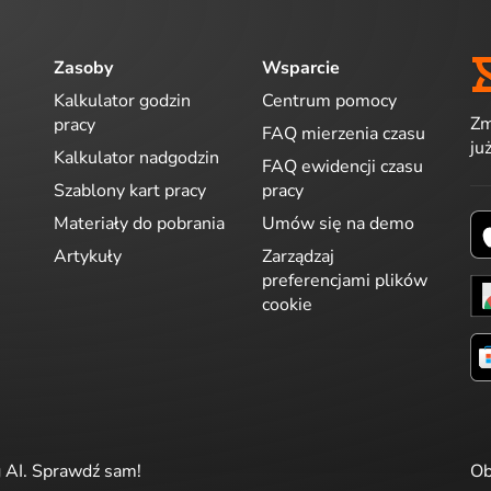
Zasoby
Wsparcie
Kalkulator godzin
Centrum pomocy
Zm
pracy
FAQ mierzenia czasu
ju
Kalkulator nadgodzin
FAQ ewidencji czasu
Szablony kart pracy
pracy
Materiały do pobrania
Umów się na demo
Artykuły
Zarządzaj
preferencjami plików
cookie
g AI. Sprawdź sam!
Ob