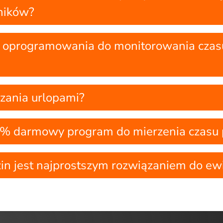
ników?
y oprogramowania do monitorowania czas
zania urlopami?
0% darmowy program do mierzenia czasu 
in jest najprostszym rozwiązaniem do ewi