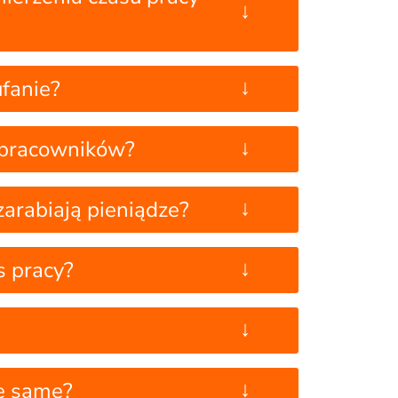
↓
↓
fanie?
↓
 pracowników?
↓
arabiają pieniądze?
↓
s pracy?
↓
↓
ie same?