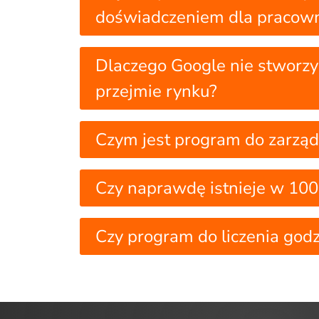
doświadczeniem dla pracow
Dlaczego Google nie stworz
przejmie rynku?
Czym jest program do zarząd
Czy naprawdę istnieje w 10
Czy program do liczenia godz