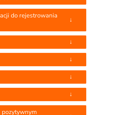
acji do rejestrowania
↓
↓
↓
↓
↓
ię pozytywnym