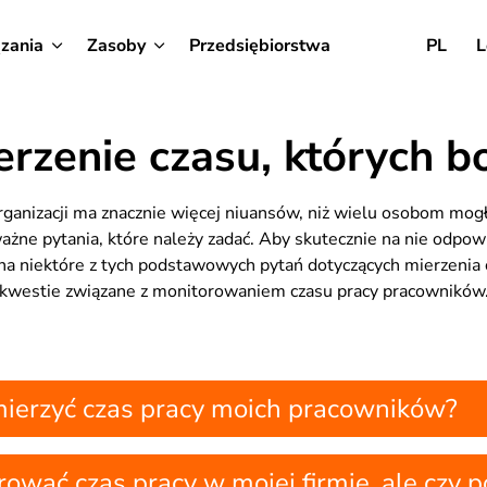
zania
Zasoby
Przedsiębiorstwa
PL
L
erzenie czasu, których bo
rganizacji ma znacznie więcej niuansów, niż wielu osobom mog
 ważne pytania, które należy zadać. Aby skutecznie na nie odp
 na niektóre z tych podstawowych pytań dotyczących mierzenia 
kwestie związane z monitorowaniem czasu pracy pracowników
erzyć czas pracy moich pracowników?
wać czas pracy w mojej firmie, ale czy p