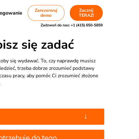
Zarezerwuj
Zacznij
ogowanie
demo
TERAZ!
Zadzwoń do nas:
+1 (415) 650-5859
isz się zadać
łoby się wydawać. To, czy naprawdę musisz
owiedzieć, trzeba dobrze zrozumieć podstawy
czasu pracy, aby pomóc Ci zrozumieć złożone
.
↓
otrzebuję do tego