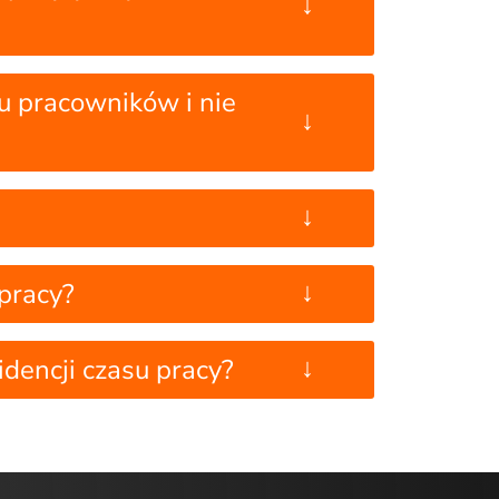
↓
u pracowników i nie
↓
↓
↓
pracy?
↓
dencji czasu pracy?