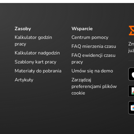
Zasoby
Wsparcie
Kalkulator godzin
Centrum pomocy
Zm
pracy
FAQ mierzenia czasu
ju
Kalkulator nadgodzin
FAQ ewidencji czasu
Szablony kart pracy
pracy
Materiały do pobrania
Umów się na demo
Artykuły
Zarządzaj
preferencjami plików
cookie