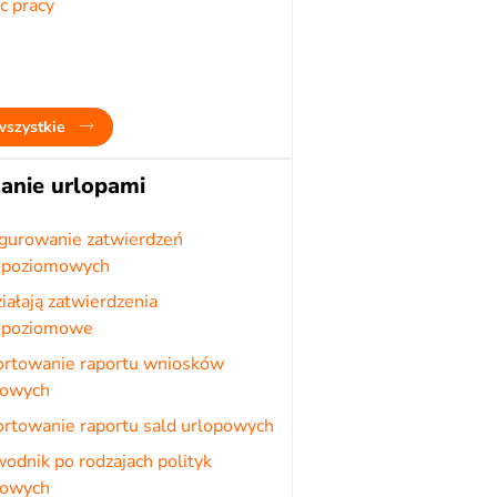
c pracy
wszystkie
anie urlopami
igurowanie zatwierdzeń
opoziomowych
ziałają zatwierdzenia
opoziomowe
ortowanie raportu wniosków
powych
rtowanie raportu sald urlopowych
odnik po rodzajach polityk
powych