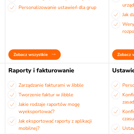
urząd
Personalizowanie ustawień dla grup
Jak d
Wery
rozp
Zobacz wszystkie
Zobacz 
Raporty i fakturowanie
Ustawie
Zarządzanie fakturami w Jibble
Perso
Tworzenie faktur w Jibble
Konf
zasad
Jakie rodzaje raportów mogę
wyeksportować?
Konfi
czas
Jak eksportować raporty z aplikacji
mobilnej?
Usta