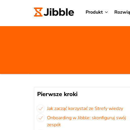
Produkt
Rozwią
Pierwsze kroki
Jak zacząć korzystać ze Strefy wiedzy
Onboarding w Jibble: skonfiguruj swój
zespół