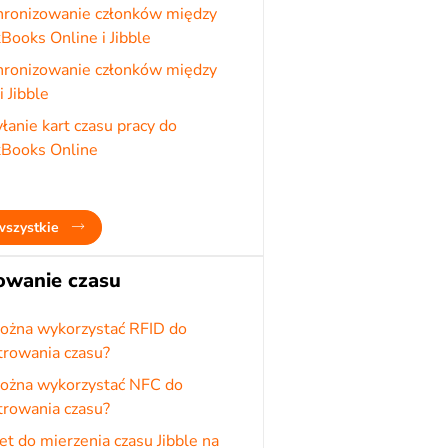
hronizowanie członków między
Books Online i Jibble
hronizowanie członków między
i Jibble
anie kart czasu pracy do
kBooks Online
wszystkie
owanie czasu
można wykorzystać RFID do
trowania czasu?
można wykorzystać NFC do
trowania czasu?
t do mierzenia czasu Jibble na