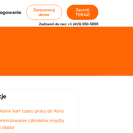
Zarezerwuj
Zacznij
ogowanie
demo
TERAZ!
Zadzwoń do nas:
+1 (415) 650-5859
cje
anie kart czasu pracy do Xero
hronizowanie członków między
i Jibble