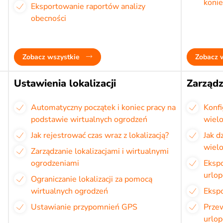
konie
Eksportowanie raportów analizy
obecności
Zobacz wszystkie
Zobacz 
Ustawienia lokalizacji
Zarządz
Automatyczny początek i koniec pracy na
Konf
podstawie wirtualnych ogrodzeń
wiel
Jak rejestrować czas wraz z lokalizacją?
Jak d
wiel
Zarządzanie lokalizacjami i wirtualnymi
ogrodzeniami
Eksp
urlo
Ograniczanie lokalizacji za pomocą
wirtualnych ogrodzeń
Ekspo
Ustawianie przypomnień GPS
Przew
urlo