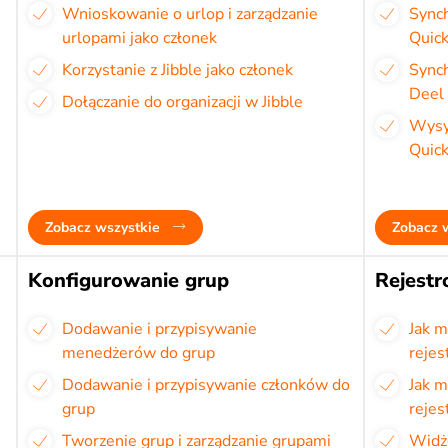
Wnioskowanie o urlop i zarządzanie
Sync
urlopami jako członek
Quick
Korzystanie z Jibble jako członek
Sync
Deel 
Dołączanie do organizacji w Jibble
Wysył
Quic
Zobacz wszystkie
Zobacz 
Konfigurowanie grup
Rejestr
Dodawanie i przypisywanie
Jak 
menedżerów do grup
rejes
Dodawanie i przypisywanie członków do
Jak 
grup
rejes
Tworzenie grup i zarządzanie grupami
Widże