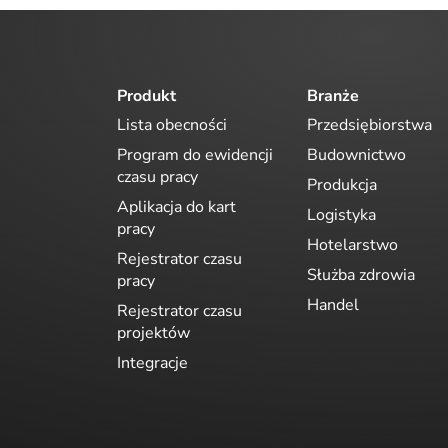
Produkt
Branże
Lista obecności
Przedsiębiorstwa
Program do ewidencji
Budownictwo
czasu pracy
Produkcja
Aplikacja do kart
Logistyka
pracy
Hotelarstwo
Rejestrator czasu
Służba zdrowia
pracy
Handel
Rejestrator czasu
projektów
Integracje