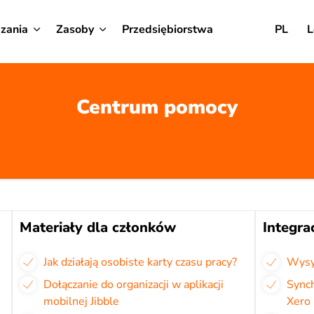
zania
Zasoby
Przedsiębiorstwa
PL
L
Centrum pomocy
Materiały dla członków
Integra
Jak działają osobiste karty czasu pracy?
Wysył
Dołączanie do organizacji w aplikacji
Sync
mobilnej Jibble
Xero 