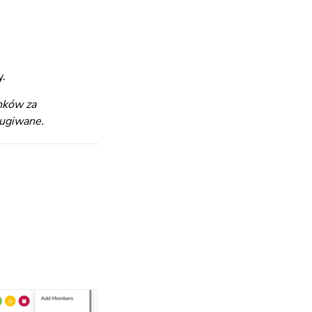
y.
nków za
ługiwane.