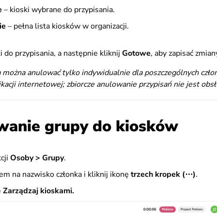
e
– kioski wybrane do przypisania.
ie
– pełna lista kiosków w organizacji.
 do przypisania, a następnie kliknij
Gotowe
, aby zapisać zmian
a można anulować tylko indywidualnie dla poszczególnych czło
acji internetowej; zbiorcze anulowanie przypisań nie jest obs
wanie grupy do kiosków
cji
Osoby > Grupy
.
em na nazwisko członka i kliknij ikonę
trzech kropek (⋯)
.
ę
Zarządzaj kioskami.