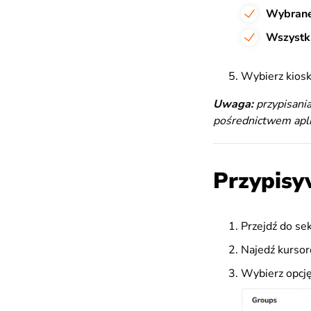
Wybran
Wszystk
Wybierz kioski
Uwaga:
przypisani
pośrednictwem aplik
Przypisy
Przejdź do sek
Najedź kursor
Wybierz opcj