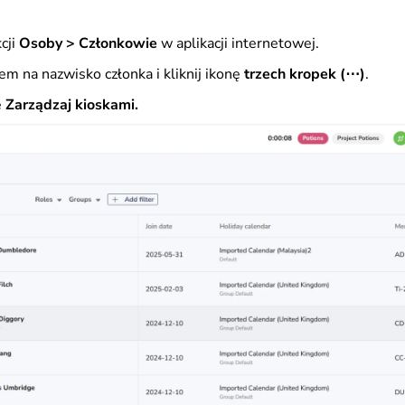
cji
Osoby > Członkowie
w aplikacji internetowej.
em na nazwisko członka i kliknij ikonę
trzech kropek (⋯)
.
ę
Zarządzaj kioskami.