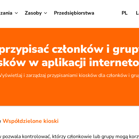
zania
Zasoby
Przedsiębiorstwa
PL
L
 przypisać członków i grup
sków w aplikacji internet
yświetlaj i zarządzaj przypisaniami kiosków dla członków i gru
e
Współdzielone kioski
w pozwala kontrolować, którzy członkowie lub grupy mogą korz