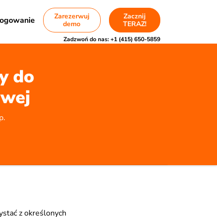
Zarezerwuj
Zacznij
ogowanie
demo
TERAZ!
Zadzwoń do nas:
+1 (415) 650-5859
y do
owej
p.
ystać z określonych