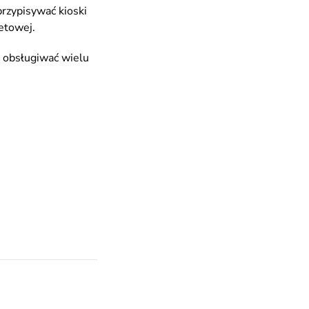
przypisywać kioski
etowej.
ą obsługiwać wielu