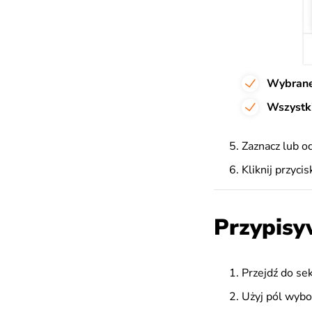
Wybran
Wszystk
Zaznacz lub o
Kliknij przyci
Przypisy
Przejdź do sek
Użyj pól wybo