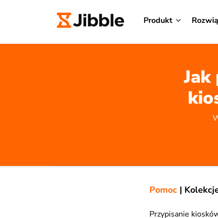
Produkt
Rozwią
Jak
kio
W
Pomoc
|
Kolekcj
Przypisanie kioskó