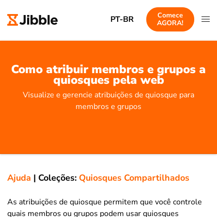
Comece
PT-BR
AGORA!
Como atribuir membros e grupos a
quiosques pela web
Visualize e gerencie atribuições de quiosque para
membros e grupos
Ajuda
|
Coleções:
Quiosques Compartilhados
As atribuições de quiosque permitem que você controle
quais membros ou grupos podem usar quiosques