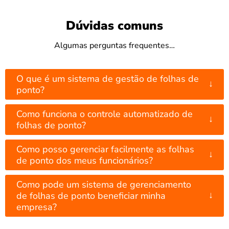
Dúvidas comuns
Algumas perguntas frequentes…
O que é um sistema de gestão de folhas de
↓
ponto?
Como funciona o controle automatizado de
↓
folhas de ponto?
Como posso gerenciar facilmente as folhas
↓
de ponto dos meus funcionários?
Como pode um sistema de gerenciamento
↓
de folhas de ponto beneficiar minha
empresa?