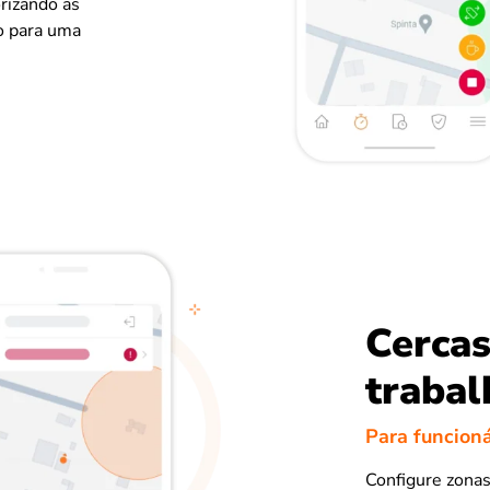
orizando as
ão para uma
Cercas
trabal
Para funcioná
Configure zonas 