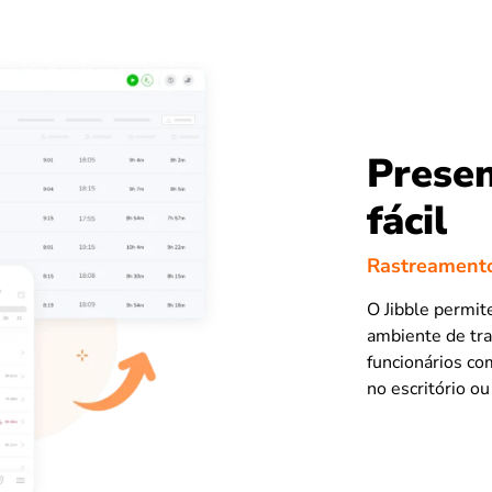
Presen
fácil
Rastreamento
O Jibble permi
ambiente de tra
funcionários co
no escritório o