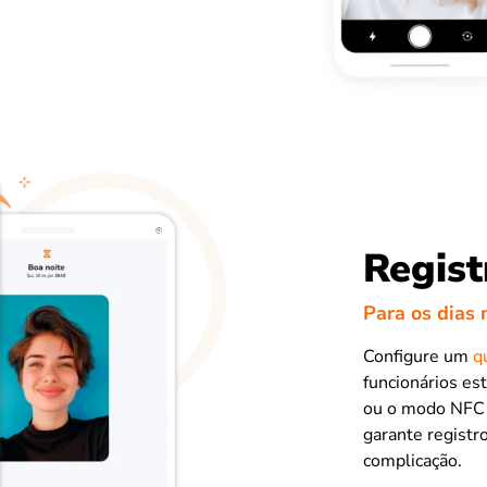
Regist
Para os dias 
Configure um
q
funcionários es
ou o modo NFC p
garante regist
complicação.