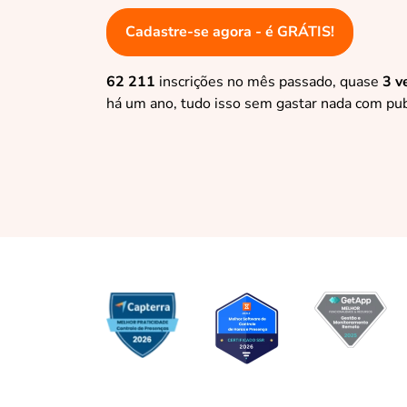
Cadastre-se agora - é GRÁTIS!
62 211
inscrições no mês passado, quase
3 v
há um ano, tudo isso sem gastar nada com pub