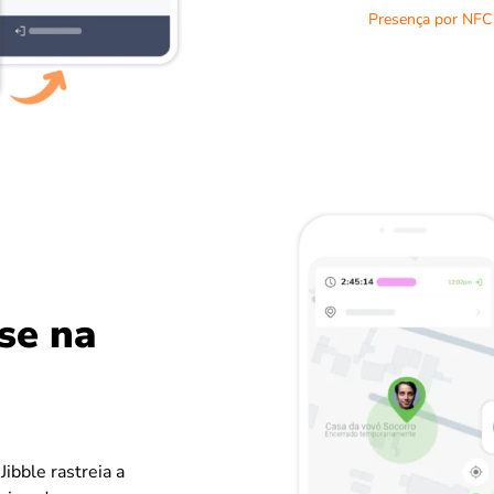
Presença por NFC
se na
ibble rastreia a