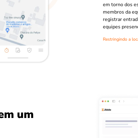
em torno dos esc
membros da equi
registrar entrad
equipes presenc
Restringindo a loc
 em um