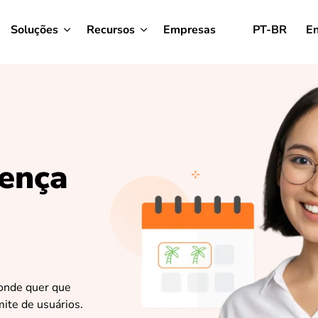
Soluções
Recursos
Empresas
PT-BR
En
sença
onde quer que
mite de usuários.