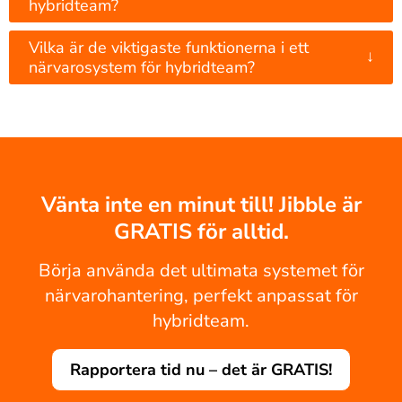
hybridteam?
Vilka är de viktigaste funktionerna i ett
↓
närvarosystem för hybridteam?
Vänta inte en minut till! Jibble är
GRATIS för alltid.
Börja använda det ultimata systemet för
närvarohantering, perfekt anpassat för
hybridteam.
Rapportera tid nu – det är GRATIS!