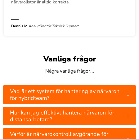
närvarolistor är alltid korrekta.
Dennis M
Analytiker för Teknisk Support
Vanliga frågor
Några vanliga frågor...
Vad är ett system för hantering av närvaron
↓
för hybridteam?
Hur kan jag effektivt hantera närvaron för
↓
distansarbetare?
Varför är närvarokontroll avgörande för
↓