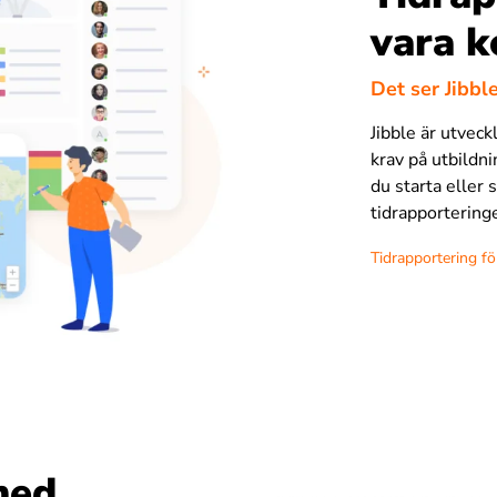
vara k
Det ser Jibbl
Jibble är utvec
krav på utbildni
du starta eller
tidrapportering
Tidrapportering fö
med