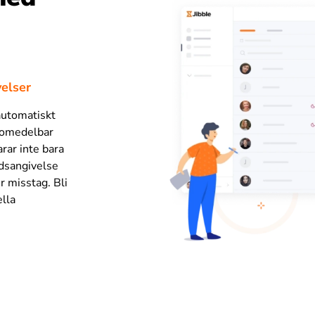
velser
 automatiskt
g omedelbar
arar inte bara
tidsangivelse
er misstag. Bli
lla