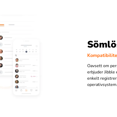
Sömlö
Kompatibilit
Oavsett om per
erbjuder Jibble 
enkelt registre
operativsystem