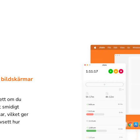
e bildskärmar
sett om du
t smidigt
r, vilket ger
vsett hur