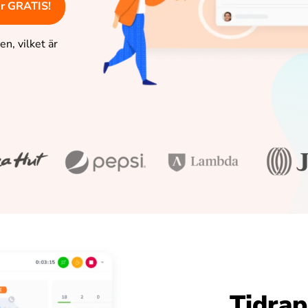
 är GRATIS!
n, vilket är
Tidrap