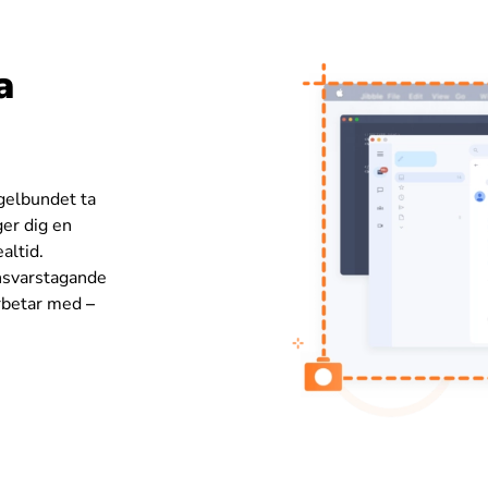
a
egelbundet ta
er dig en
altid.
ansvarstagande
arbetar med
–