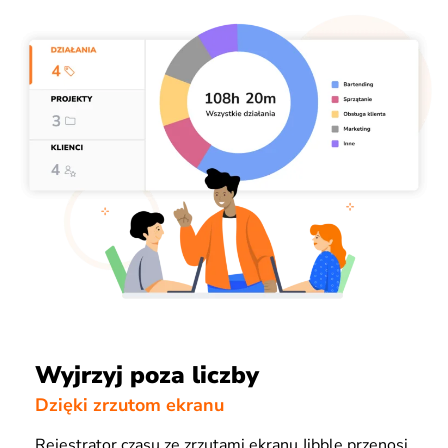
Wyjrzyj poza liczby
Dzięki zrzutom ekranu
Rejestrator czasu ze zrzutami ekranu Jibble przenosi