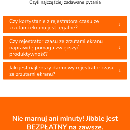
Czyli najczęściej zadawane pytania
Czy korzystanie z rejestratora czasu ze
↓
zrzutami ekranu jest legalne?
Czy rejestrator czasu ze zrzutami ekranu
↓
naprawdę pomaga zwiększyć
produktywność?
Jaki jest najlepszy darmowy rejestrator czasu
↓
ze zrzutami ekranu?
Nie marnuj ani minuty! Jibble jest
BEZPŁATNY na zawsze.