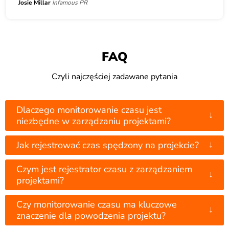
Josie Millar
Infamous PR
FAQ
Czyli najczęściej zadawane pytania
Dlaczego monitorowanie czasu jest
↓
niezbędne w zarządzaniu projektami?
↓
Jak rejestrować czas spędzony na projekcie?
Czym jest rejestrator czasu z zarządzaniem
↓
projektami?
Czy monitorowanie czasu ma kluczowe
↓
znaczenie dla powodzenia projektu?