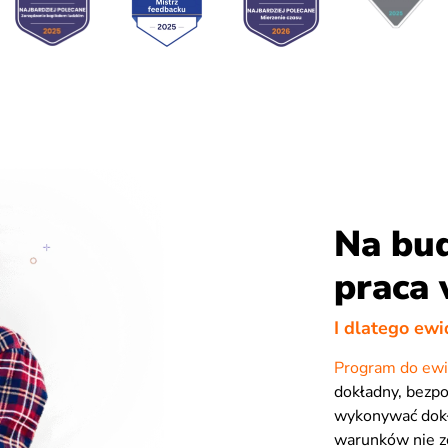
Na bu
praca
I dlatego ewi
Program do ewi
dokładny, bezpo
wykonywać dokła
warunków nie zo