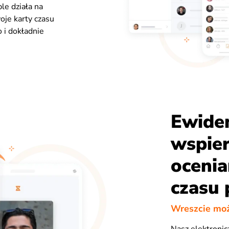
ble działa na
oje karty czasu
 i dokładnie
Ewiden
wspie
ocenia
czasu 
Wreszcie moż