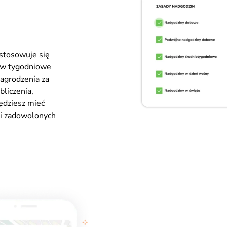
ostosowuje się
taw tygodniowe
agrodzenia za
bliczenia,
będziesz mieć
 i zadowolonych