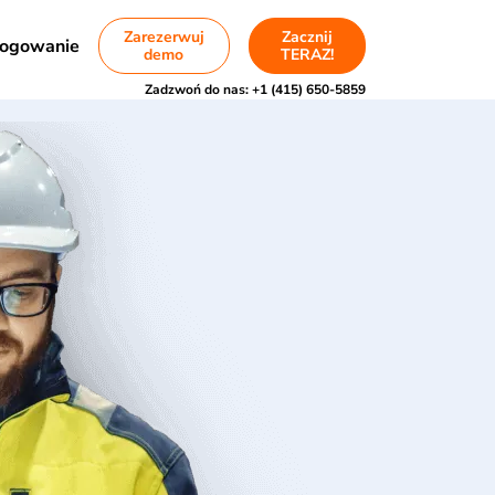
Zarezerwuj
Zacznij
ogowanie
demo
TERAZ!
Zadzwoń do nas:
+1 (415) 650-5859