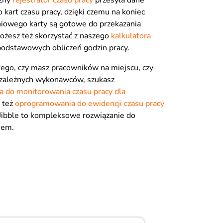
czny
rejestrator czasu pracy
przesyła dane
 kart czasu pracy, dzięki czemu na koniec
niowego karty są gotowe do przekazania
Możesz też skorzystać z naszego
kalkulatora
odstawowych obliczeń godzin pracy.
tego, czy masz pracowników na miejscu, czy
iezależnych wykonawców, szukasz
 do monitorowania czasu pracy dla
y też
oprogramowania do ewidencji czasu pracy
 Jibble to kompleksowe rozwiązanie do
sem.