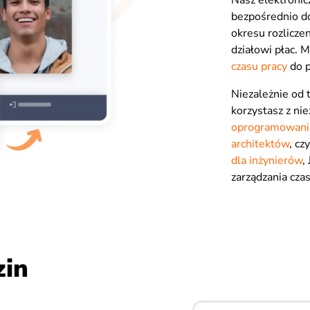
Nasz elektroni
bezpośrednio do
okresu rozlicze
działowi płac. 
czasu pracy
do p
Niezależnie od 
korzystasz z n
oprogramowania
architektów
, cz
dla inżynierów
,
zarządzania cza
zin