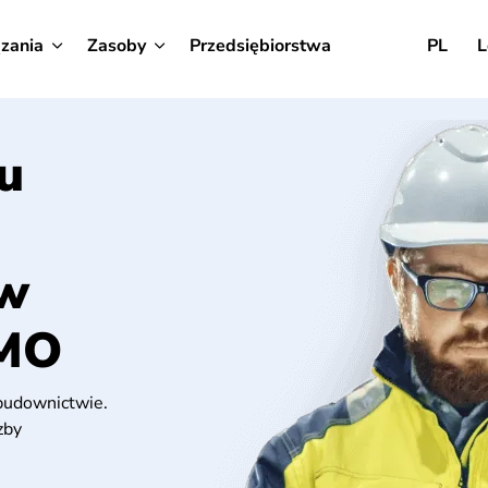
zania
Zasoby
Przedsiębiorstwa
PL
L
u
 w
MO
budownictwie.
zby