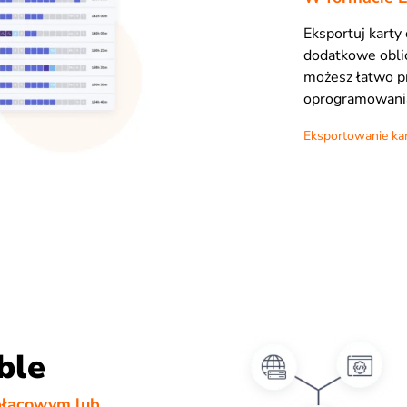
Eksportuj karty
dodatkowe oblic
możesz łatwo pr
oprogramowania
Eksportowanie kar
ble
płacowym lub