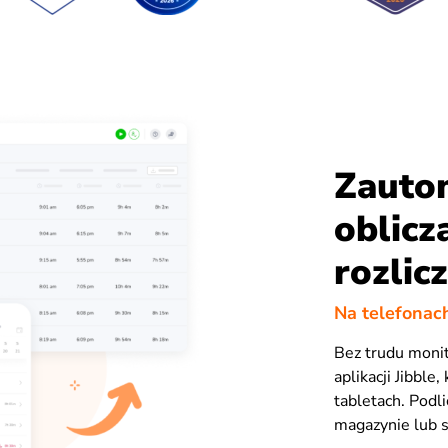
Zauto
oblicz
rozlic
Na telefonac
Bez trudu moni
aplikacji Jibble
tabletach. Podl
magazynie lub s