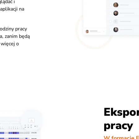
lądać i
plikacji na
odziny pracy
a, zanim będą
więcej o
Ekspor
pracy
W formacie E