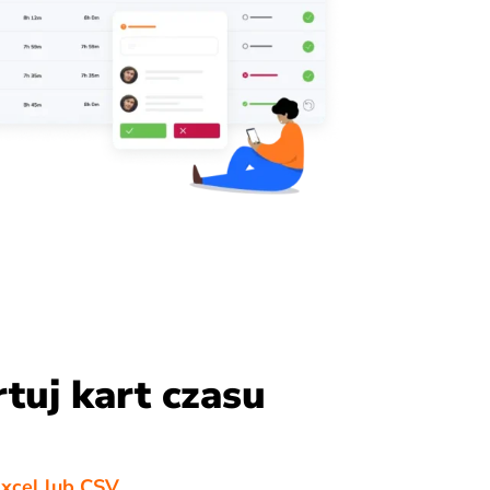
tuj kart czasu
xcel lub CSV