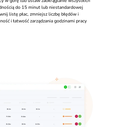
cy w górę lub ustaw zaokrąglanie wszystkich
dnością do 15 minut lub niestandardowej
nij listę płac, zmniejsz liczbę błędów i
ność i łatwość zarządzania godzinami pracy