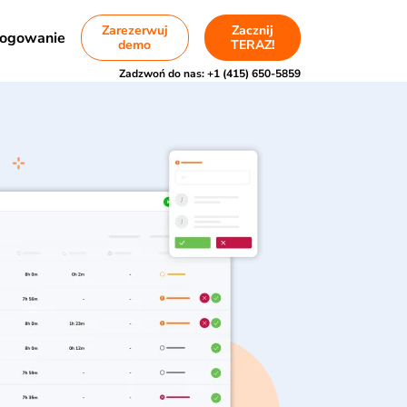
Zarezerwuj
Zacznij
ogowanie
demo
TERAZ!
Zadzwoń do nas:
+1 (415) 650-5859