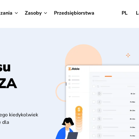
zania
Zasoby
Przedsiębiorstwa
PL
L
su
 ZA
kiego kiedykolwiek
 dla