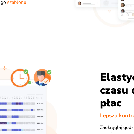
zego
szablonu
Elasty
czasu 
płac
Lepsza kontr
Zaokrąglaj godz