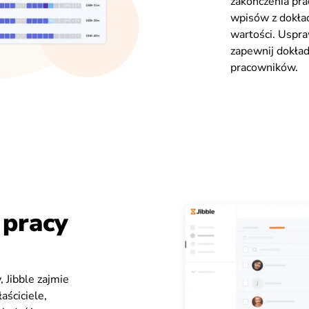
zakończenia pra
wpisów z dokła
wartości. Uspraw
zapewnij dokład
pracowników.
 pracy
, Jibble zajmie
aściciele,