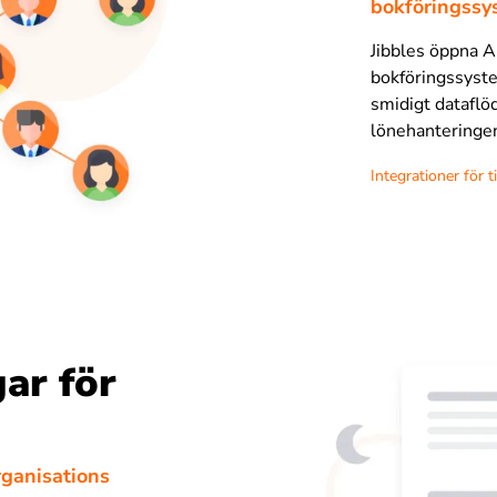
bokföringssy
Jibbles öppna AP
bokföringssyste
smidigt dataflö
lönehanteringen
Integrationer för 
gar för
rganisations