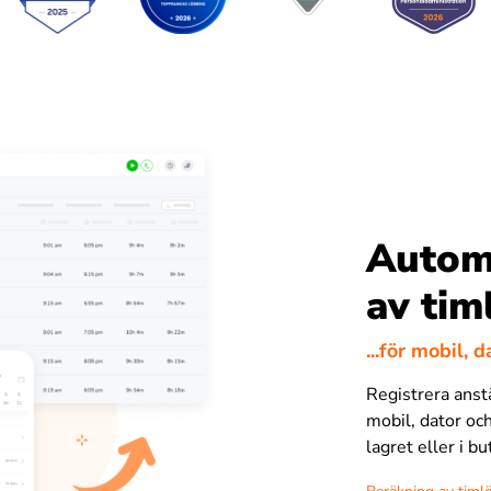
Autom
av tim
...för mobil, 
Registrera anst
mobil, dator och
lagret eller i b