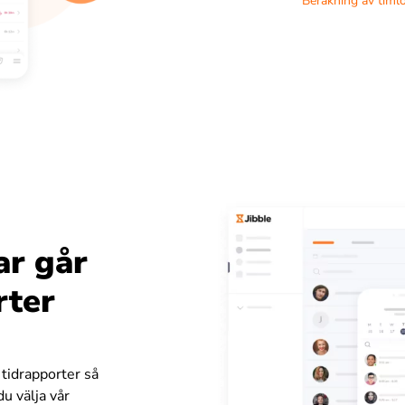
Beräkning av timl
ar går
rter
 tidrapporter så
du välja vår