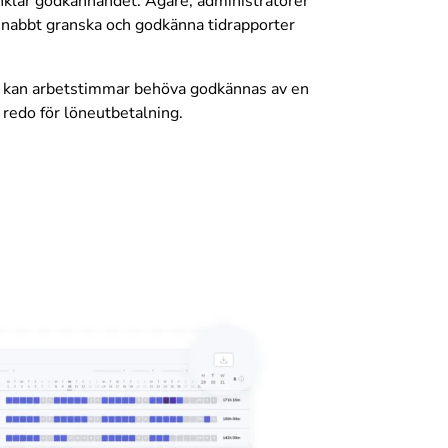
nklar godkännandet. Ägare, administratörer
snabbt granska och godkänna tidrapporter
m kan arbetstimmar behöva godkännas av en
 redo för löneutbetalning.