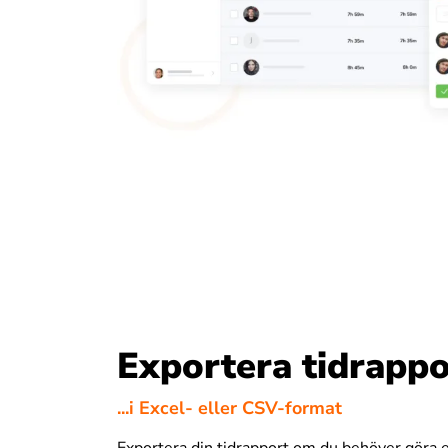
Exportera tidrappo
...i Excel- eller CSV-format
Exportera din tidrapport om du behöver göra 