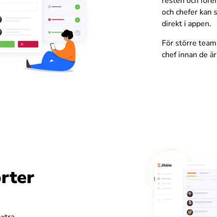
resten och före
och chefer kan 
direkt i appen.
För större tea
chef innan de är
rter
extra