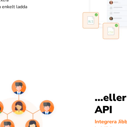
n enkelt ladda
...elle
API
Integrera Jib