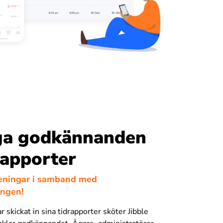
ga godkännanden
rapporter
rseningar i samband med
ingen!
r skickat in sina tidrapporter sköter Jibble