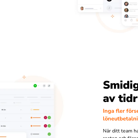
Smidi
av tid
Inga fler fö
löneutbetaln
När ditt team ha