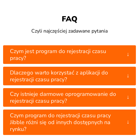
FAQ
Czyli najczęściej zadawane pytania
Czym jest program do rejestracji czasu
↓
pracy?
Dlaczego warto korzystać z aplikacji do
↓
rejestracji czasu pracy?
Czy istnieje darmowe oprogramowanie do
↓
rejestracji czasu pracy?
Czym program do rejestracji czasu pracy
↓
Jibble różni się od innych dostępnych na
rynku?