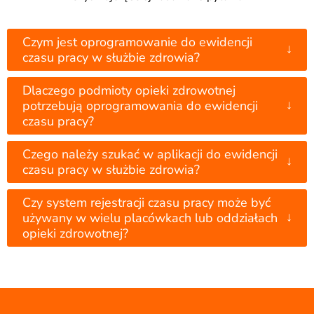
Czym jest oprogramowanie do ewidencji
↓
czasu pracy w służbie zdrowia?
Dlaczego podmioty opieki zdrowotnej
↓
potrzebują oprogramowania do ewidencji
czasu pracy?
Czego należy szukać w aplikacji do ewidencji
↓
czasu pracy w służbie zdrowia?
Czy system rejestracji czasu pracy może być
↓
używany w wielu placówkach lub oddziałach
opieki zdrowotnej?