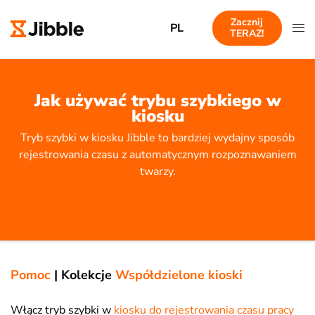
Zacznij
PL
TERAZ!
Jak używać trybu szybkiego w
kiosku
Tryb szybki w kiosku Jibble to bardziej wydajny sposób
rejestrowania czasu z automatycznym rozpoznawaniem
twarzy.
Pomoc
|
Kolekcje
Współdzielone kioski
Włącz tryb szybki w
kiosku do rejestrowania czasu pracy