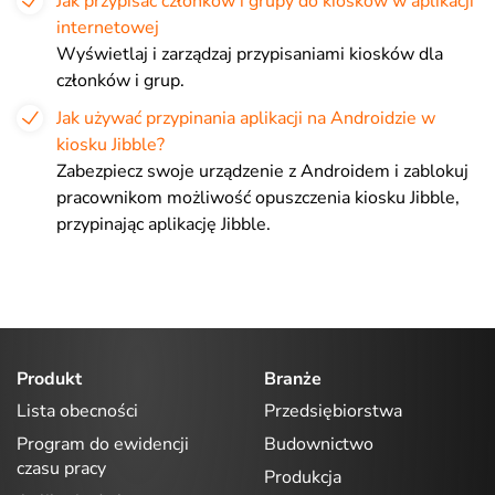
Jak przypisać członków i grupy do kiosków w aplikacji
internetowej
Wyświetlaj i zarządzaj przypisaniami kiosków dla
członków i grup.
Jak używać przypinania aplikacji na Androidzie w
kiosku Jibble?
Zabezpiecz swoje urządzenie z Androidem i zablokuj
pracownikom możliwość opuszczenia kiosku Jibble,
przypinając aplikację Jibble.
Produkt
Branże
Lista obecności
Przedsiębiorstwa
Program do ewidencji
Budownictwo
czasu pracy
Produkcja