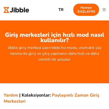
Hemen
TR
BAŞLAYIN!
Giriş merkezleri için hızlı mod nasıl
kullanılır?
Jibble giriş merkezi üzerindeki hız modu, otomatik yüz
tanıma ile giriş ve çıkış yapmanın daha hızlı ve daha
verimli bir yoludur
Yardım
|
Koleksiyonlar:
Paylaşımlı Zaman Giriş
Merkezleri