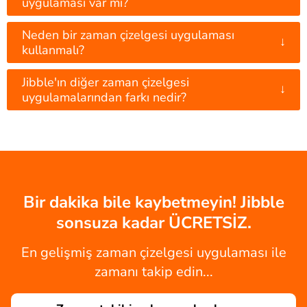
uygulaması var mı?
Neden bir zaman çizelgesi uygulaması
↓
kullanmalı?
Jibble'ın diğer zaman çizelgesi
↓
uygulamalarından farkı nedir?
Bir dakika bile kaybetmeyin! Jibble
sonsuza kadar ÜCRETSİZ.
En gelişmiş zaman çizelgesi uygulaması ile
zamanı takip edin...