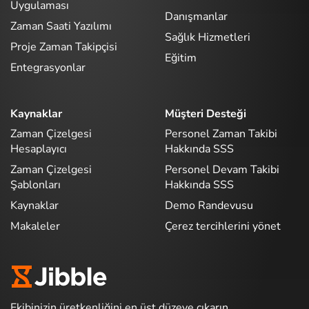
Uygulaması
Danışmanlar
Zaman Saati Yazılımı
Sağlık Hizmetleri
Proje Zaman Takipçisi
Eğitim
Entegrasyonlar
Kaynaklar
Müşteri Desteği
Zaman Çizelgesi
Personel Zaman Takibi
Hesaplayıcı
Hakkında SSS
Zaman Çizelgesi
Personel Devam Takibi
Şablonları
Hakkında SSS
Kaynaklar
Demo Randevusu
Makaleler
Çerez tercihlerini yönet
Ekibinizin üretkenliğini en üst düzeye çıkarın