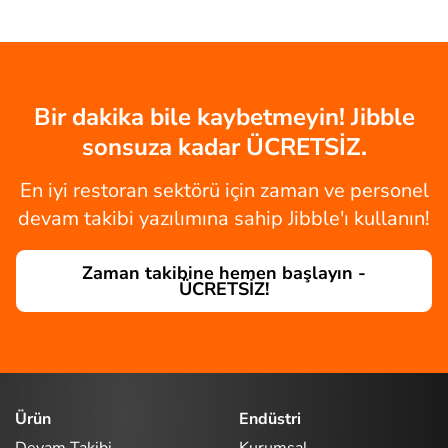
Bir dakika bile kaybetmeyin! Jibble
sonsuza kadar ÜCRETSİZ.
En iyi restoran sektörü için zaman ve personel
devam takibi yazılımına sahip Jibble'ı kullanın!
Zaman takibine hemen başlayın -
ÜCRETSİZ!
Ürün
Endüstri