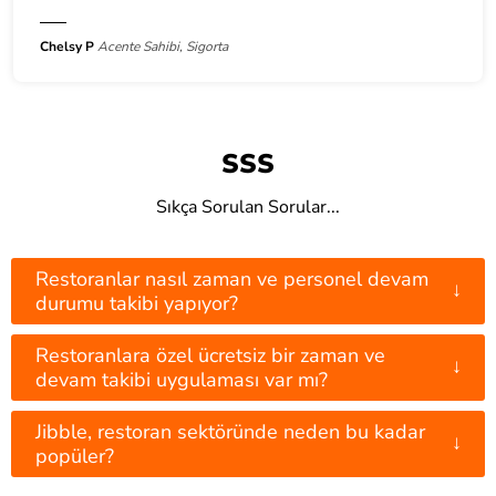
Chelsy P
Acente Sahibi, Sigorta
SSS
Sıkça Sorulan Sorular...
Restoranlar nasıl zaman ve personel devam
↓
durumu takibi yapıyor?
Restoranlara özel ücretsiz bir zaman ve
↓
devam takibi uygulaması var mı?
Jibble, restoran sektöründe neden bu kadar
↓
popüler?