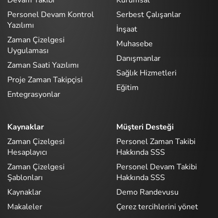
Devam Takibi
Kurumsal
Personel Devam Kontrol
Serbest Çalışanlar
Yazılımı
İnşaat
Zaman Çizelgesi
Muhasebe
Uygulaması
Danışmanlar
Zaman Saati Yazılımı
Sağlık Hizmetleri
Proje Zaman Takipçisi
Eğitim
Entegrasyonlar
Kaynaklar
Müşteri Desteği
Zaman Çizelgesi
Personel Zaman Takibi
Hesaplayıcı
Hakkında SSS
Zaman Çizelgesi
Personel Devam Takibi
Şablonları
Hakkında SSS
Kaynaklar
Demo Randevusu
Makaleler
Çerez tercihlerini yönet