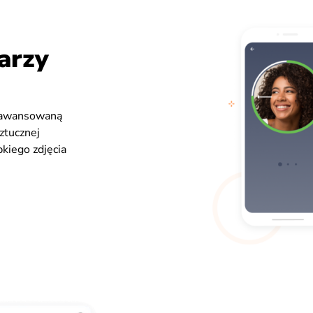
arzy
zaawansowaną
ztucznej
bkiego zdjęcia