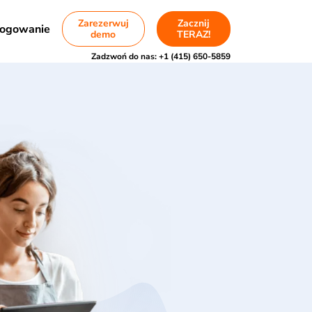
Zarezerwuj
Zacznij
ogowanie
demo
TERAZ!
Zadzwoń do nas:
+1 (415) 650-5859