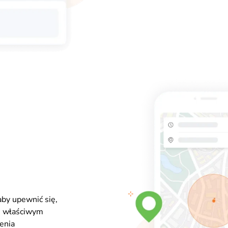
 aby upewnić się,
e właściwym
enia