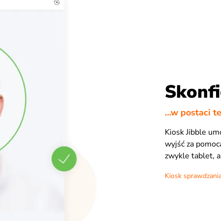
Skonfi
…w postaci te
Kiosk Jibble um
wyjść za pomocą
zwykle tablet, 
Kiosk sprawdzania