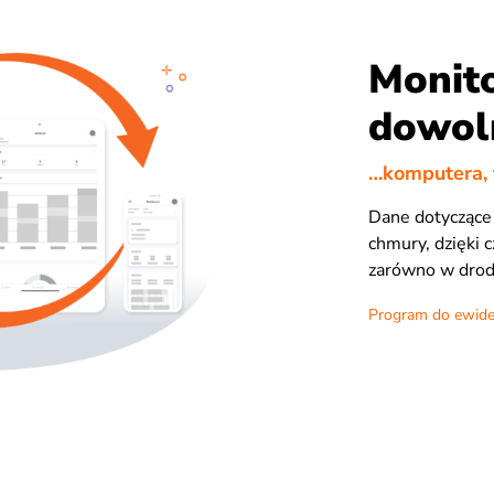
Monito
dowol
…komputera, 
Dane dotyczące 
chmury, dzięki
zarówno w drodze
Program do ewiden