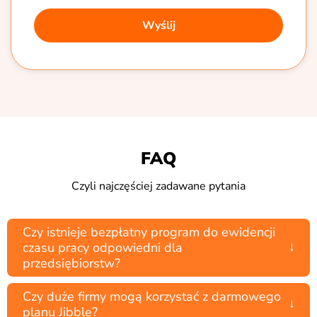
FAQ
Czyli najczęściej zadawane pytania
Czy istnieje bezpłatny program do ewidencji
↓
czasu pracy odpowiedni dla
przedsiębiorstw?
Czy duże firmy mogą korzystać z darmowego
↓
planu Jibble?