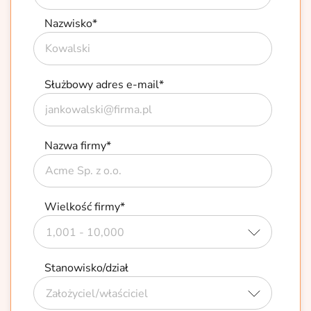
Nazwisko
*
Służbowy adres e-mail
*
Nazwa firmy
*
Wielkość firmy
*
Stanowisko/dział