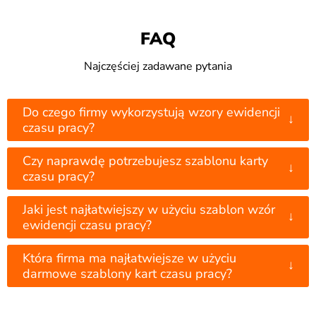
FAQ
Najczęściej zadawane pytania
Do czego firmy wykorzystują wzory ewidencji
↓
czasu pracy?
Czy naprawdę potrzebujesz szablonu karty
↓
czasu pracy?
Jaki jest najłatwiejszy w użyciu szablon wzór
↓
ewidencji czasu pracy?
Która firma ma najłatwiejsze w użyciu
↓
darmowe szablony kart czasu pracy?