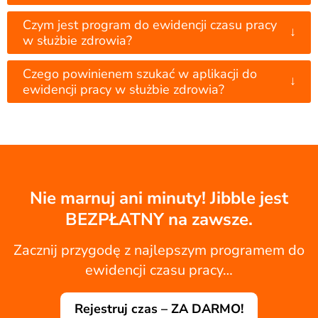
Czym jest program do ewidencji czasu pracy
↓
w służbie zdrowia?
Czego powinienem szukać w aplikacji do
↓
ewidencji pracy w służbie zdrowia?
Nie marnuj ani minuty! Jibble jest
BEZPŁATNY na zawsze.
Zacznij przygodę z najlepszym programem do
ewidencji czasu pracy…
Rejestruj czas – ZA DARMO!