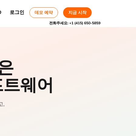
O
로그인
데모 예약
지금 시작
전화주세요:
+1 (415) 650-5859
받은
프트웨어
고,