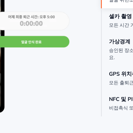
셀카 촬영
모든 시간 
가상경계
승인된 장
요.
GPS 위
모든 출퇴근
NFC 및 P
비접촉식 또