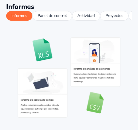
Informes
Informes
Panel de control
Actividad
Proyectos
Ex