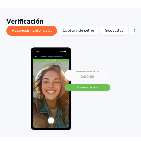
Verificación
Reconocimiento facial
Captura de selfie
Geovallas
Seg