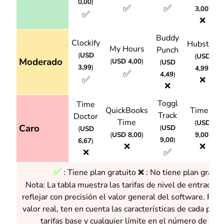
0,00
)
✅
✅
3,00
)
✅
❌
Buddy
Clockify
Hubstaff
My Hours
Punch
(
USD
(
USD
Moderado
(
USD 4,00
)
(
USD
3,99
)
4,99
)
✅
4,49
)
✅
❌
❌
Toggl
Time
QuickBooks
Timely
Track
Doctor
Time
(
USD
Caro
(
USD
(
USD
(
USD 8,00
)
9,00
)
9,00
)
6,67
)
❌
❌
✅
❌
✅
:
Tiene plan gratuito ❌ : No tiene plan gratui
Nota: La tabla muestra las tarifas de nivel de entrada 
reflejar con precisión el valor general del software. Para
valor real, ten en cuenta las características de cada plat
tarifas base y cualquier límite en el número de usua