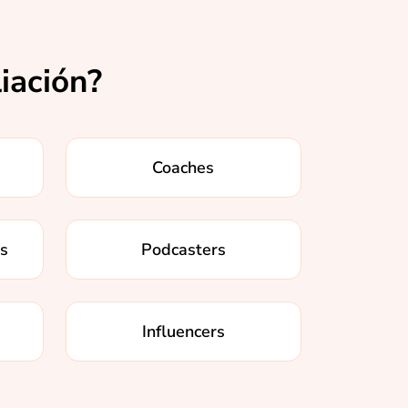
liación?
Coaches
os
Podcasters
Influencers