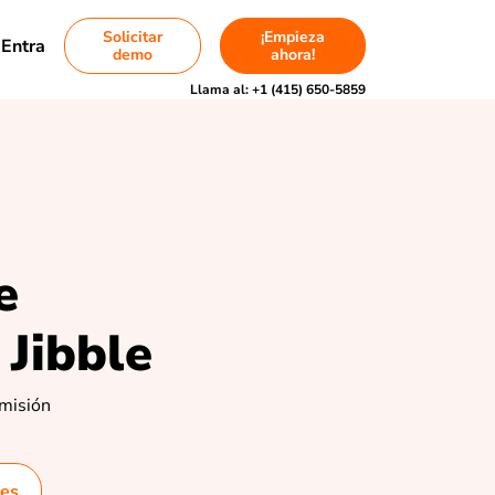
Solicitar
¡Empieza
Entra
demo
ahora!
Llama al:
+1 (415) 650-5859
e
 Jibble
omisión
res