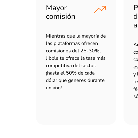
Mayor
P
comisión
d
a
Mientras que la mayoría de
las plataformas ofrecen
Ac
comisiones del 25-30%,
co
Jibble te ofrece la tasa más
co
competitiva del sector:
es
¡hasta el 50% de cada
y 
dólar que generes durante
re
un año!
fá
só