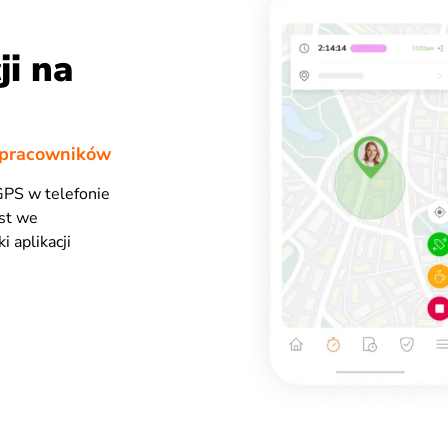
ji na
h pracowników
 GPS w telefonie
est we
 aplikacji