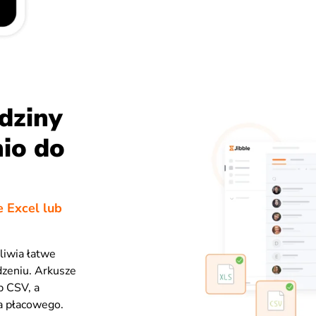
dziny
nio do
 Excel lub
liwia łatwe
dzeniu. Arkusze
b CSV, a
a płacowego.