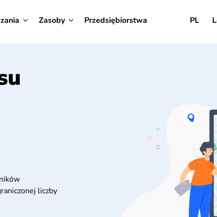
zania
Zasoby
Przedsiębiorstwa
PL
L
su
wników
aniczonej liczby