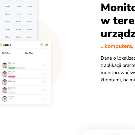
Monit
w tere
urządz
…komputera, 
Dane o lokaliza
z aplikacji pra
monitorować wy
klientami, na mi