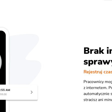
Brak i
spraw
Rejestruj cza
Pracownicy mogą
z internetem. P
automatycznie s
stracisz ani min