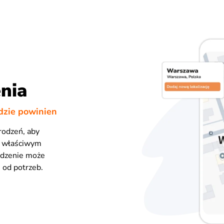
nia
gdzie powinien
rodzeń, aby
e właściwym
odzenie może
i od potrzeb.