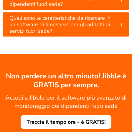
↓
dipendenti fuori sede?
Quali sono le caratteristiche da ricercare in
↓
un software di timesheet per gli addetti ai
servizi fuori sede?
Non perdere un altro minuto! Jibble è
GRATIS per sempre.
Accedi a Jibble per il software più avanzato di
monitoraggio dei dipendenti fuori sede
Traccia il tempo ora - è GRATIS!