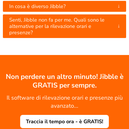
↓
In cosa è diverso Jibble?
Senti, Jibble non fa per me. Quali sono le
↓
alternative per la rilevazione orari e
presenze?
Non perdere un altro minuto! Jibble è
GRATIS per sempre.
Il software di rilevazione orari e presenze più
avanzato...
Traccia il tempo ora - è GRATIS!