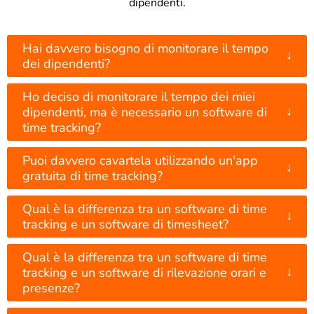
dipendenti.
Hai davvero bisogno di monitorare il tempo
↓
dei dipendenti?
Ho deciso di monitorare il tempo dei miei
↓
dipendenti, ma è necessario un software di
time tracking?
Puoi davvero cavartela utilizzando un'app
↓
gratuita di time tracking?
Qual è la differenza tra un software di time
↓
tracking e un software di timesheet?
Qual è la differenza tra un software di time
↓
tracking e un software di rilevazione orari e
presenze?