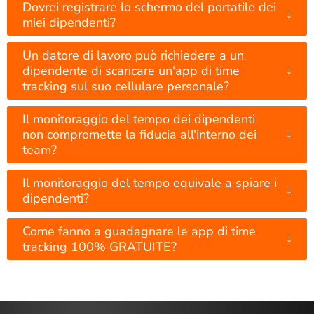
Dovrei registrare lo schermo del portatile dei
↓
miei dipendenti?
Un datore di lavoro può richiedere a un
↓
dipendente di scaricare un'app di time
tracking sul suo cellulare personale?
Il monitoraggio del tempo dei dipendenti
↓
non compromette la fiducia all'interno dei
team?
Il monitoraggio del tempo equivale a spiare i
↓
dipendenti?
Come fanno a guadagnare le app di time
↓
tracking 100% GRATUITE?