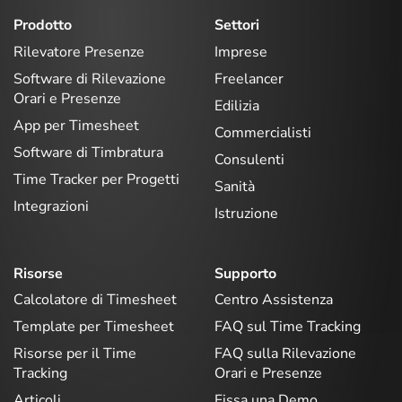
Prodotto
Settori
Rilevatore Presenze
Imprese
Software di Rilevazione
Freelancer
Orari e Presenze
Edilizia
App per Timesheet
Commercialisti
Software di Timbratura
Consulenti
Time Tracker per Progetti
Sanità
Integrazioni
Istruzione
Risorse
Supporto
Calcolatore di Timesheet
Centro Assistenza
Template per Timesheet
FAQ sul Time Tracking
Risorse per il Time
FAQ sulla Rilevazione
Tracking
Orari e Presenze
Articoli
Fissa una Demo